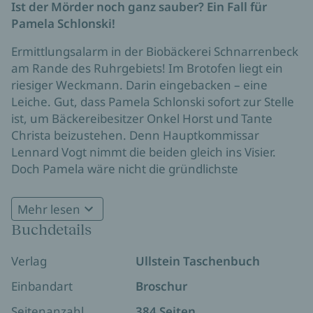
Ist der Mörder noch ganz sauber? Ein Fall für
Pamela Schlonski!
Ermittlungsalarm in der Biobäckerei Schnarrenbeck
am Rande des Ruhrgebiets! Im Brotofen liegt ein
riesiger Weckmann. Darin eingebacken – eine
Leiche. Gut, dass Pamela Schlonski sofort zur Stelle
ist, um Bäckereibesitzer Onkel Horst und Tante
Christa beizustehen. Denn Hauptkommissar
Lennard Vogt nimmt die beiden gleich ins Visier.
Doch Pamela wäre nicht die gründlichste
Reinigungskraft und scharfsinnigste
Hobbyermittlerin des ganzen Ruhrpotts, hätte sie
Mehr lesen
nicht schon eine andere Spur. Wie immer sehr zum
Buchdetails
Ruhrpottschnauze trifft auf nordische
Leidwesen von Kommissar Vogt. Doch der kann
Schweigsamkeit: das kultigste Ermittlerteam seit
eigentlich einmal mehr froh sein, dass Pamela
Verlag
Ullstein Taschenbuch
Schimanski und Thanner!
hinter ihm aufwischt …
Einbandart
Broschur
Seitenanzahl
384 Seiten