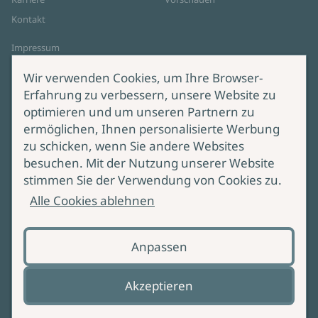
Kontakt
Impressum
Datenschutz
Wir verwenden Cookies, um Ihre Browser-
Cookie-Einstellungen
Erfahrung zu verbessern, unsere Website zu
AGB Online Shop
optimieren und um unseren Partnern zu
ermöglichen, Ihnen personalisierte Werbung
Service
Produktsicherheit
zu schicken, wenn Sie andere Websites
besuchen. Mit der Nutzung unserer Website
Lieferung & Versand
Bei Fragen zur Produktsicherheit
stimmen Sie der Verwendung von Cookies zu.
wenden Sie sich bitte an
Manuskripteinreichung
Alle Cookies ablehnen
produktsicherheit@ullstein.de
Barrierefreiheit
Anpassen
Zahlungsoptionen
Vertrag widerrufen
Akzeptieren