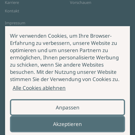
Karriere
Vorschauen
Kontakt
Impressum
Datenschutz
Wir verwenden Cookies, um Ihre Browser-
Cookie-Einstellungen
Erfahrung zu verbessern, unsere Website zu
AGB Online Shop
optimieren und um unseren Partnern zu
ermöglichen, Ihnen personalisierte Werbung
Service
Produktsicherheit
zu schicken, wenn Sie andere Websites
besuchen. Mit der Nutzung unserer Website
Lieferung & Versand
Bei Fragen zur Produktsicherheit
stimmen Sie der Verwendung von Cookies zu.
wenden Sie sich bitte an
Manuskripteinreichung
Alle Cookies ablehnen
produktsicherheit@ullstein.de
Barrierefreiheit
Anpassen
Zahlungsoptionen
Vertrag widerrufen
Akzeptieren