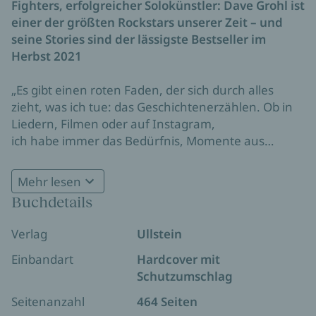
Fighters, erfolgreicher Solokünstler: Dave Grohl ist
einer der größten Rockstars unserer Zeit – und
seine Stories sind der lässigste Bestseller im
Herbst 2021
„Es gibt einen roten Faden, der sich durch alles
zieht, was ich tue: das Geschichtenerzählen. Ob in
Liedern, Filmen oder auf Instagram,
ich habe immer das Bedürfnis, Momente aus
meinem Leben zu teilen.“
Dave Grohl ist ein Weltstar auf den Musikbühnen.
Mehr lesen
Und er ist ein fulminanter Erzähler. Von den
Buchdetails
Geschichten seines Lebens handelt sein Buch: von
einschneidenden Erlebnissen in Kindheit und
Verlag
Ullstein
Jugend, vom Aufbruch aus der Familie in die Welt
der Musik, von eindrücklichen Begegnungen,
Einbandart
Hardcover mit
einem Auftritt im Weißen Haus oder auch einem
Schutzumschlag
partysprengenden Feuerwerk bei einer
Seitenanzahl
464 Seiten
Familienfeier … Grohl schildert ein Leben in voller