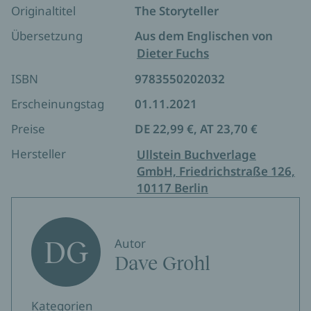
Lautstärke, das reich ist an lustigen Absurditäten
Originaltitel
The Storyteller
wie auch berührenden Momenten.
Übersetzung
Aus dem Englischen von
Dieter Fuchs
ISBN
9783550202032
Erscheinungstag
01.11.2021
Preise
DE 22,99 €, AT 23,70 €
Hersteller
Ullstein Buchverlage
GmbH, Friedrichstraße 126,
10117 Berlin
DG
Autor
Dave Grohl
Kategorien