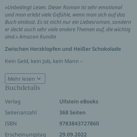
»Unbedingt Lesen. Dieser Roman ist sehr emotional
und man erlebt viele Gefühle, wenn man sich auf das
Buch einlässt. Es ist nicht nur ein Liebesroman, sondern
er deckt auch sehr viele andere Themen auf, die wichtig
sind.« Amazon Kundin
Zwischen Herzklopfen und Heißer Schokolade
Kein Geld, kein Job, kein Mann –
Weihnachtsstimmung will sich bei Josi dieses Jahr so
gar nicht einstellen. Zum Glück bittet ihre Freundin
Mehr lesen
Linnea sie, nach Sylt zu kommen, um ihr mit dem
Buchdetails
Wintermarkt zu helfen! Josi kann es kaum
erwarten, Heißgetränke in dem kleinen Foodtruck
Verlag
Ullstein eBooks
zu verkaufen. Der muss allerdings erst einmal
restauriert werden. Unterstützung erhält Josi dabei
Seitenanzahl
368 Seiten
von Erik. Zwischen den Weihnachtsgirlanden
ISBN
9783843727860
kommen die beiden sich bald näher – doch da
beginnt Linnea, sich immer mehr zurückzuziehen ...
Erscheinungstag
29.09.2022