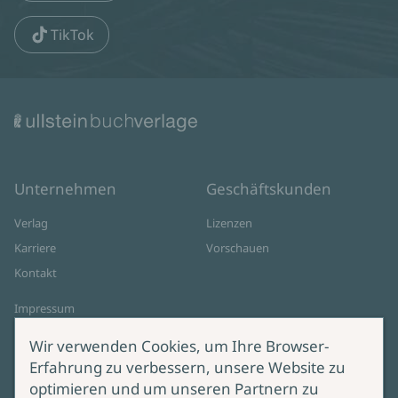
TikTok
Unternehmen
Geschäftskunden
Verlag
Lizenzen
Karriere
Vorschauen
Kontakt
Impressum
Datenschutz
Wir verwenden Cookies, um Ihre Browser-
Cookie-Einstellungen
Erfahrung zu verbessern, unsere Website zu
AGB Online Shop
optimieren und um unseren Partnern zu