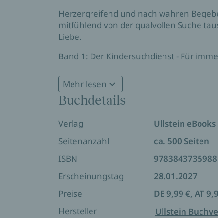
Herzergreifend und nach wahren Begeben
mitfühlend von der qualvollen Suche tau
Liebe.
Band 1: Der Kindersuchdienst - Für imm
Band 2: Der Kindersuchdienst - Im Sturm 
Mehr lesen
Buchdetails
Verlag
Ullstein eBooks
Seitenanzahl
ca. 500 Seiten
ISBN
9783843735988
Erscheinungstag
28.01.2027
Preise
DE 9,99 €, AT 9,
Hersteller
Ullstein Buchve