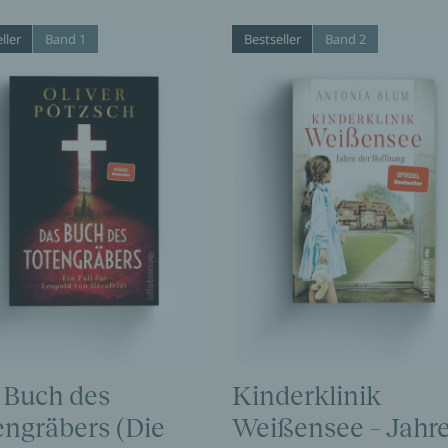
ller
Band 1
Bestseller
Band 2
 Buch des
Kinderklinik
engräbers (Die
Weißensee – Jahre