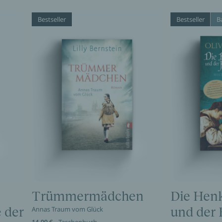
Bestseller
Bestseller
B
Trümmermädchen
Die Henk
 der
Annas Traum vom Glück
und der 