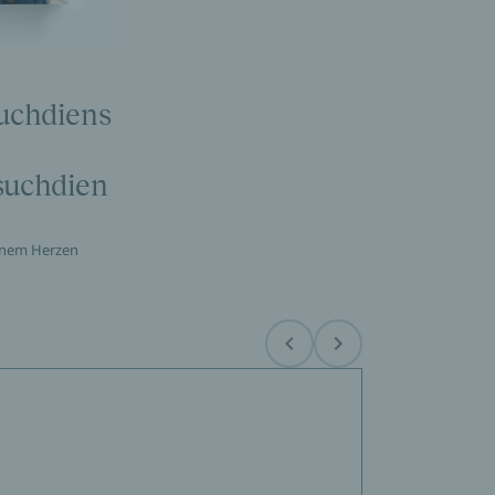
uchdiens
suchdien
inem Herzen
Before
Next