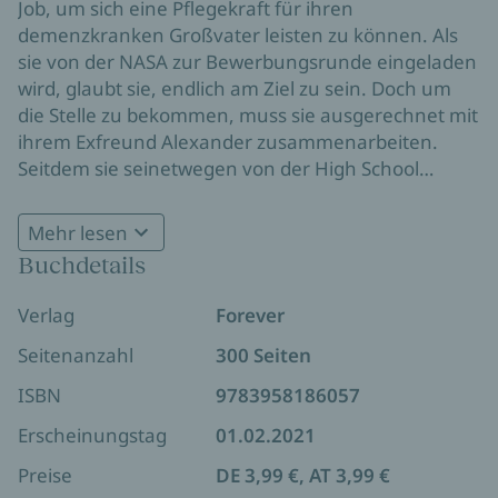
Job, um sich eine Pflegekraft für ihren
demenzkranken Großvater leisten zu können. Als
sie von der NASA zur Bewerbungsrunde eingeladen
wird, glaubt sie, endlich am Ziel zu sein. Doch um
die Stelle zu bekommen, muss sie ausgerechnet mit
ihrem Exfreund Alexander zusammenarbeiten.
Seitdem sie seinetwegen von der High School
geflogen ist, hassen sich die beiden. Daher
beschließt Maggie, die Teamaufgabe im Alleingang
Mehr lesen
zu lösen. Schnell wächst ihr die Doppelbelastung
Buchdetails
aus Bewerbungsverfahren und Betreuung ihres
Großvaters über den Kopf. Ihr einziger Ausweg ist,
Verlag
Forever
Xanders Hilfe anzunehmen. Kann sie ihm diesmal
vertrauen?
Seitenanzahl
300 Seiten
ISBN
9783958186057
Erscheinungstag
01.02.2021
Preise
DE 3,99 €, AT 3,99 €