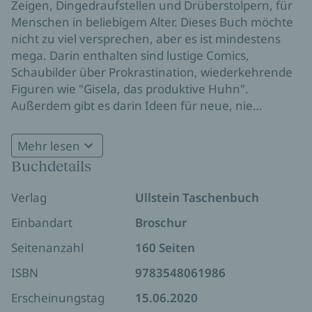
Zeigen, Dingedraufstellen und Drüberstolpern, für
Menschen in beliebigem Alter. Dieses Buch möchte
nicht zu viel versprechen, aber es ist mindestens
mega. Darin enthalten sind lustige Comics,
Schaubilder über Prokrastination, wiederkehrende
Figuren wie "Gisela, das produktive Huhn".
Außerdem gibt es darin Ideen für neue, nie
dagewesene Tiere, niedliche Explosionen (z.B.
„Kawauz“) und kreative Mitmachübungen zum
Mehr lesen
kreativen Mitmachen.
Buchdetails
Verlag
Ullstein Taschenbuch
Einbandart
Broschur
Seitenanzahl
160 Seiten
ISBN
9783548061986
Erscheinungstag
15.06.2020