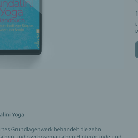
L
D
alini Yoga
iertes Grundlagenwerk behandelt die zehn
tischen und psychosomatischen Hintergründe und