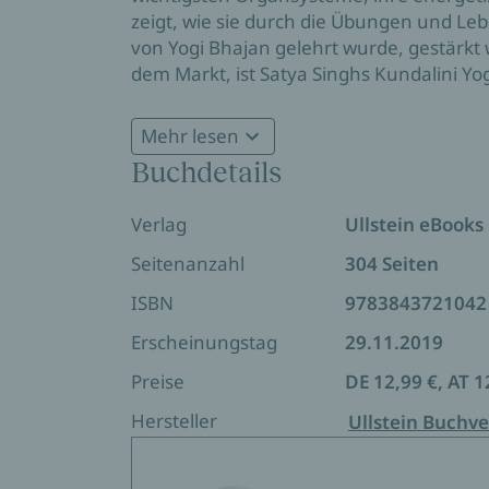
zeigt, wie sie durch die Übungen und Leb
von Yogi Bhajan gelehrt wurde, gestärkt
dem Markt, ist Satya Singhs Kundalini Y
und meistverkauften deutschsprachigen 
Fotos, Zeichnungen, praktischen Übungen
Mehr lesen
Neuausgabe.
Buchdetails
Verlag
Ullstein eBooks
Seitenanzahl
304 Seiten
ISBN
9783843721042
Erscheinungstag
29.11.2019
Preise
DE 12,99 €, AT 1
Hersteller
Ullstein Buchve