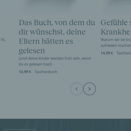
Das Buch, von dem du
Gefühle 
dir wünschst, deine
Krankhe
fit,
Eltern hätten es
Warum wir sie br
zufrieden mache
gelesen
14,99 €
Taschen
(und deine Kinder werden froh sein, wenn
du es gelesen hast)
14,99 €
Taschenbuch
Before
Next