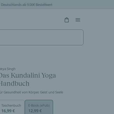
b Deutschlands ab 9,00€ Bestellwert
Hidden Text
Hidden Text
atya Singh
Das Kundalini Yoga
Handbuch
ür Gesundheit von Körper, Geist und Seele
Taschenbuch
E-Book (ePub)
16,99 €
12,99 €