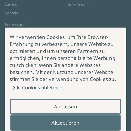
Karriere
Vorschauen
Kontakt
Impressum
Datenschutz
Wir verwenden Cookies, um Ihre Browser-
Cookie-Einstellungen
Erfahrung zu verbessern, unsere Website zu
AGB Online Shop
optimieren und um unseren Partnern zu
ermöglichen, Ihnen personalisierte Werbung
Service
Produktsicherheit
zu schicken, wenn Sie andere Websites
besuchen. Mit der Nutzung unserer Website
Lieferung & Versand
Bei Fragen zur Produktsicherheit
stimmen Sie der Verwendung von Cookies zu.
wenden Sie sich bitte an
Manuskripteinreichung
Alle Cookies ablehnen
produktsicherheit@ullstein.de
Barrierefreiheit
Anpassen
Zahlungsoptionen
Vertrag widerrufen
Akzeptieren