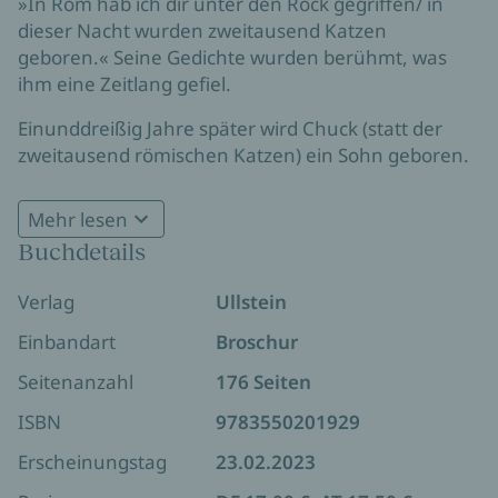
»In Rom hab ich dir unter den Rock gegriffen/ in
dieser Nacht wurden zweitausend Katzen
geboren.« Seine Gedichte wurden berühmt, was
ihm eine Zeitlang gefiel.
Einunddreißig Jahre später wird Chuck (statt der
zweitausend römischen Katzen) ein Sohn geboren.
Und da beginnt die Geschichte, die Wondratschek
erzählt. Der Einzelgänger, der Vater wird. Der Vater,
Mehr lesen
der einem Kind sein Vertrauen, seine Liebe und
Buchdetails
seine Freundschaft schenkt.
Verlag
Ullstein
Kein leichtes Spiel. Jeder, der Vater ist, weiß: »Tu,
was du willst! Eine bessere Gelegenheit, Fehler zu
Einbandart
Broschur
machen, gibt es nicht.«
Seitenanzahl
176 Seiten
ISBN
9783550201929
Erscheinungstag
23.02.2023