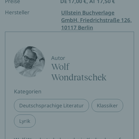
Preise
DE 17,00 €, AT 17,50 €
Hersteller
Ullstein Buchverlage
GmbH, Friedrichstraße 126,
10117 Berlin
Autor
Wolf
Wondratschek
Kategorien
Deutschsprachige Literatur
Klassiker
Lyrik