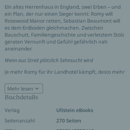
Ein altes Herrenhaus in England, zwei Erben – und
ein Plan, der nur einen Sieger kennt: Romy will
Rosewood Manor retten, Sebastian Beaumont will
es dem Erdboden gleichmachen. Zwischen
Bauschutt, Familiengeschichte und verletztem Stolz
geraten Vernunft und Gefühl gefährlich nah
aneinander.
Wenn aus Streit plötzlich Sehnsucht wird
Je mehr Romy für ihr Landhotel kämpft, desto mehr
spürt sie, dass Rosewood Manor nicht nur ein
Gebäude ist, sondern ein Knoten aus
Mehr lesen
Vergangenheit und Geheimnissen. Und Sebastian?
Buchdetails
Der kühle Erbe wirkt wie ein Gegner – bis seine
Blicke etwas anderes verraten. Als eine Entdeckung
Verlag
Ullstein eBooks
Romys Verbindung zu Rosewood in ein neues Licht
rückt, steht nicht nur das Manor auf dem Spiel,
Seitenanzahl
270 Seiten
sondern auch die Frage, wem sie wirklich trauen