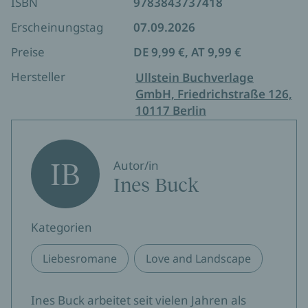
ISBN
9783843737418
kann. Für alle, die Romance mit
Enemies-to-Lovers
,
Familiengeheimnissen und atmosphärischem
Erscheinungstag
07.09.2026
England-Setting lieben, ist dieser Roman der
Preise
DE 9,99 €, AT 9,99 €
perfekte nächste Lesemoment.
Hersteller
Ullstein Buchverlage
GmbH, Friedrichstraße 126,
10117 Berlin
IB
Autor/in
Ines Buck
Kategorien
Liebesromane
Love and Landscape
Ines Buck arbeitet seit vielen Jahren als