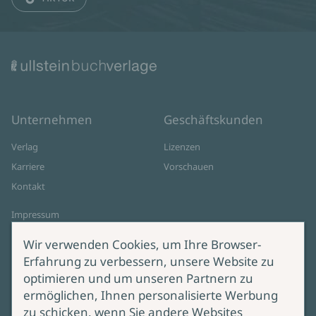
Unternehmen
Geschäftskunden
Verlag
Lizenzen
Karriere
Vorschauen
Kontakt
Impressum
Datenschutz
Wir verwenden Cookies, um Ihre Browser-
Cookie-Einstellungen
Erfahrung zu verbessern, unsere Website zu
AGB Online Shop
optimieren und um unseren Partnern zu
ermöglichen, Ihnen personalisierte Werbung
Service
Produktsicherheit
zu schicken, wenn Sie andere Websites