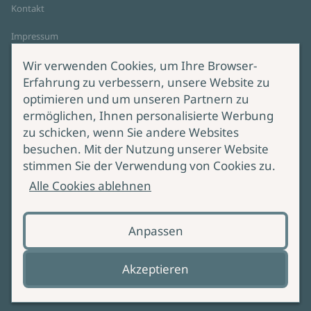
Kontakt
Impressum
Datenschutz
Wir verwenden Cookies, um Ihre Browser-
Cookie-Einstellungen
Erfahrung zu verbessern, unsere Website zu
AGB Online Shop
optimieren und um unseren Partnern zu
ermöglichen, Ihnen personalisierte Werbung
Service
Produktsicherheit
zu schicken, wenn Sie andere Websites
besuchen. Mit der Nutzung unserer Website
Lieferung & Versand
Bei Fragen zur Produktsicherheit
stimmen Sie der Verwendung von Cookies zu.
wenden Sie sich bitte an
Manuskripteinreichung
Alle Cookies ablehnen
produktsicherheit@ullstein.de
Barrierefreiheit
Anpassen
Zahlungsoptionen
Vertrag widerrufen
Akzeptieren