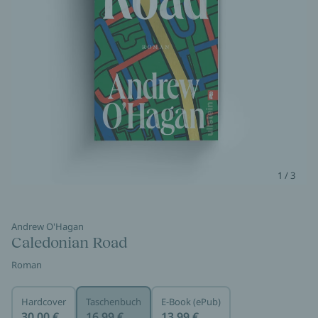
1 / 3
Andrew O'Hagan
Caledonian Road
Roman
Hardcover
Taschenbuch
E-Book (ePub)
30,00 €
16,99 €
13,99 €