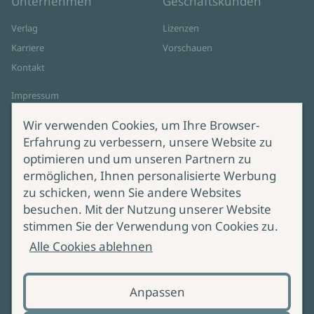
Unternehmen
Geschäftskunden
Verlag
Lizenzen
Karriere
Vorschauen
Kontakt
Impressum
Datenschutz
Wir verwenden Cookies, um Ihre Browser-
Cookie-Einstellungen
Erfahrung zu verbessern, unsere Website zu
AGB Online Shop
optimieren und um unseren Partnern zu
ermöglichen, Ihnen personalisierte Werbung
Service
Produktsicherheit
zu schicken, wenn Sie andere Websites
besuchen. Mit der Nutzung unserer Website
Lieferung & Versand
Bei Fragen zur Produktsicherheit
stimmen Sie der Verwendung von Cookies zu.
wenden Sie sich bitte an
Manuskripteinreichung
Alle Cookies ablehnen
produktsicherheit@ullstein.de
Barrierefreiheit
Anpassen
Zahlungsoptionen