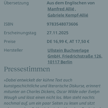
Übersetzung
Aus dem Englischen von
ebenso in die Köpfe illegaler Immigranten wie in die
Manfred Allié
,
Häupter ausbeuterischer Kapitalisten und
Gabriele Kempf-Allié
korrupter Parlamentarier ausstreckt, Campell
Flynn, dieser Inbegriff des liberalen, gebildeten
ISBN
9783548073606
weißen Mannes, wird fallen wie die Ära, die er
»Ein Meisterwerk … außergewöhnlich … der beste
verkörpert.
Erscheinungstag
27.11.2025
und größte Roman, den irgendwer in diesem Land
Preise
DE 16,99 €, AT 17,50 €
seit langer Zeit geschrieben hat.« John
Lanchester
Hersteller
Ullstein Buchverlage
GmbH, Friedrichstraße 126,
»Sein Opus magnum, mehr als nur ein großartiges
10117 Berlin
Buch« Joshua Cohen
Pressestimmen
»Dabei entwickelt der kühne Text auch
kunstgeschichtliche und literarische Diskurse, erinnert
mitunter an Charles Dickens, Oscar Wilde oder Evelyn
Waugh und lässt einen nicht los. Man steht nachts
nochmal auf, um ein paar Seiten zu lesen und sitzt