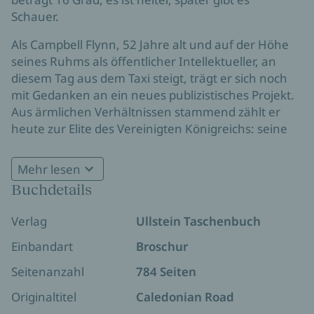
Schauer.
Als Campbell Flynn, 52 Jahre alt und auf der Höhe
seines Ruhms als öffentlicher Intellektueller, an
diesem Tag aus dem Taxi steigt, trägt er sich noch
mit Gedanken an ein neues publizistisches Projekt.
Aus ärmlichen Verhältnissen stammend zählt er
heute zur Elite des Vereinigten Königreichs: seine
Frau, die Tochter einer Gräfin, sein bester Freund,
ein Industrieller, sein Schwager, ein Politiker mit
Mehr lesen
Einfluss, sein Leben getaktet von Vorträgen,
Buchdetails
Vernissagen und Society-Events. Seine Schwäche,
seine Eitelkeit und der Umgang mit dem lieben
Verlag
Ullstein Taschenbuch
Im Laufe eines aufsehenerregenden Jahres wird
Geld. Sein Widersacher: sein liebster Schüler.
ein Netz von Verbrechen, Geheimnissen und
Einbandart
Broschur
Skandalen aufgedeckt; und Campbell Flynn, das
Seitenanzahl
784 Seiten
Drehkreuz dieses monumentalen
Gesellschaftsromans, der seine Fühler ebenso in
Originaltitel
Caledonian Road
zwielichtige Fabriken wie in vornehme Gemächer,