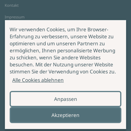
Kontakt
Impressum
Datenschutz
Wir verwenden Cookies, um Ihre Browser-
Cookie-Einstellungen
Erfahrung zu verbessern, unsere Website zu
AGB Online Shop
optimieren und um unseren Partnern zu
ermöglichen, Ihnen personalisierte Werbung
Service
Produktsicherheit
zu schicken, wenn Sie andere Websites
besuchen. Mit der Nutzung unserer Website
Lieferung & Versand
Bei Fragen zur Produktsicherheit
stimmen Sie der Verwendung von Cookies zu.
wenden Sie sich bitte an
Manuskripteinreichung
Alle Cookies ablehnen
produktsicherheit@ullstein.de
Barrierefreiheit
Anpassen
Zahlungsoptionen
Vertrag widerrufen
Akzeptieren