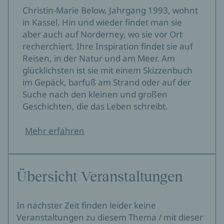
Christin-Marie Below, Jahrgang 1993, wohnt
Liv liebt ihren Job als Intensivkrankenschwester,
in Kassel. Hin und wieder findet man sie
auch wenn sie kaum noch Zeit für sich findet. Als
aber auch auf Norderney, wo sie vor Ort
eine alte Schulfreundin auf ihrer Station nur knapp
recherchiert. Ihre Inspiration findet sie auf
überlebt, beschließt Liv, sich endlich wieder mehr
Reisen, in der Natur und am Meer. Am
um sich selbst zu kümmern. Sie fährt nach
glücklichsten ist sie mit einem Skizzenbuch
Norderney, wo sie früher oft mit ihren Großeltern
im Gepäck, barfuß am Strand oder auf der
war und ihre Schwester Johanna mittlerweile ein
Suche nach den kleinen und großen
Café betreibt. Zwischen den unterschiedlichen
Geschichten, die das Leben schreibt.
Liebe und ein Neuanfang auf Norderney – eine
Schwestern kracht es schon beim ersten Treffen.
berührende Schwesterngeschichte
Doch als Liv erfährt, dass es schlecht um Johannas
Mehr erfahren
Café steht, beschließt sie, ihr zu helfen. Und dann
klopft plötzlich die Liebe an die Tür. Liv muss sich
entscheiden. Welches Leben passt wirklich zu ihr?
Übersicht Veranstaltungen
In nächster Zeit finden leider keine
Veranstaltungen zu diesem Thema / mit dieser