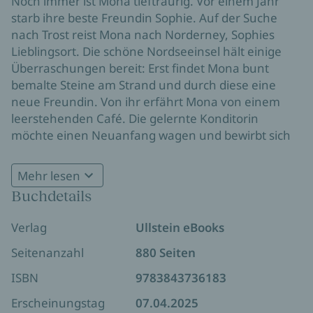
Noch immer ist Mona tieftraurig. Vor einem Jahr
starb ihre beste Freundin Sophie. Auf der Suche
nach Trost reist Mona nach Norderney, Sophies
Lieblingsort. Die schöne Nordseeinsel hält einige
Überraschungen bereit: Erst findet Mona bunt
bemalte Steine am Strand und durch diese eine
neue Freundin. Von ihr erfährt Mona von einem
leerstehenden Café. Die gelernte Konditorin
möchte einen Neuanfang wagen und bewirbt sich
darum. Da lernt sie Tjark kennen, einen jungen
Koch, der ihr Herz höherschlagen lässt. Aber sie
Mehr lesen
Innige Freundschaft, große Gefühle und eine
zögert: Ist sie bereit für so viel Veränderung? Und
Buchdetails
wunderschöne Insel: Dieses Buch ist wie ein Tag am
kann sie dem Glück wirklich über den Weg trauen?
Meer.
Verlag
Ullstein eBooks
Seitenanzahl
880 Seiten
UNSER REETDACHHAUS AM STRAND -
Alte
ISBN
9783843736183
Freundschaft und stürmische Gefühle auf
Norderney
Erscheinungstag
07.04.2025