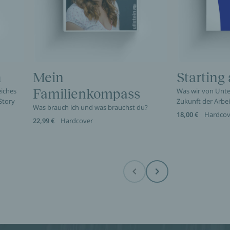
h
Mein
Starting
eiches
Familienkompass
Was wir von Unt
Story
Zukunft der Arbe
Was brauch ich und was brauchst du?
18,00 €
Hardcov
22,99 €
Hardcover
Before
Next