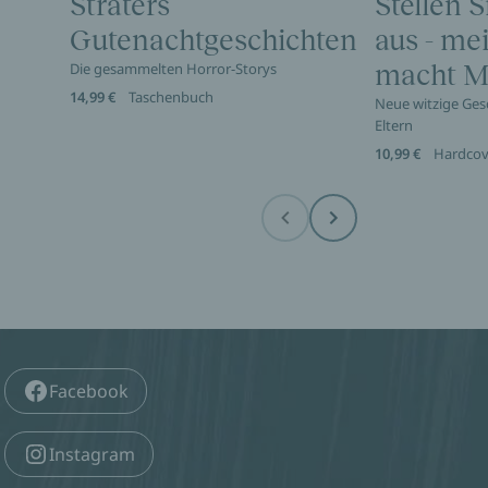
Sträters
Stellen S
Gutenachtgeschichten
aus - me
Die gesammelten Horror-Storys
macht Mi
14,99 €
Taschenbuch
Neue witzige Ges
Eltern
10,99 €
Hardcov
Before
Next
Facebook
Instagram