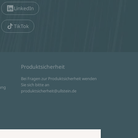
LinkedIn
TikTok
Produktsicherheit
d
Bei Fragen zur Produktsicherheit wenden
Sie sich bitte an
ung
produktsicherheit@ullstein.de