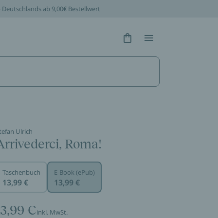
b Deutschlands ab 9,00€ Bestellwert
Hidden Text
Hidden Text
tefan Ulrich
Arrivederci, Roma!
Taschenbuch
E-Book (ePub)
13,99 €
13,99 €
13,99 €
inkl. MwSt.