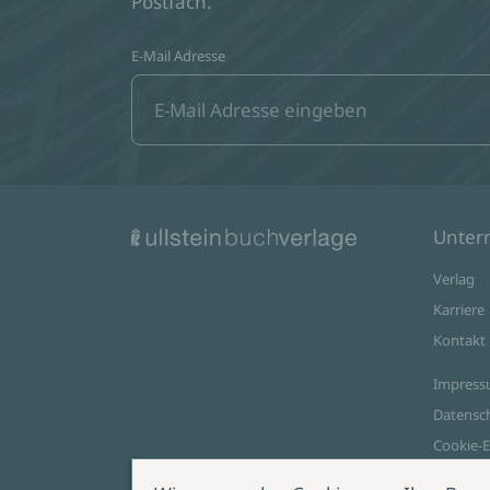
Postfach.
E-Mail Adresse
Unte
Verlag
Karriere
Kontakt
Impres
Datensc
Cookie-E
AGB Onl