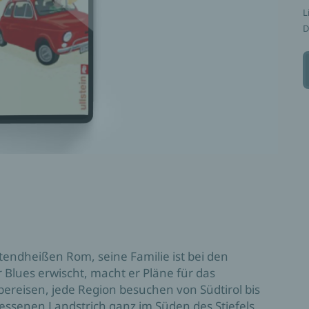
L
D
rütendheißen Rom, seine Familie ist bei den
 Blues erwischt, macht er Pläne für das
ereisen, jede Region besuchen von Südtirol bis
gessenen Landstrich ganz im Süden des Stiefels.