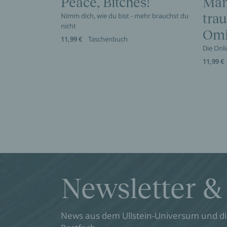
Peace, Bitches!
Man
Nimm dich, wie du bist - mehr brauchst du
trau
nicht
Omi
11,99 €
Taschenbuch
Die Onl
11,99 €
Newsletter &
News aus dem Ullstein-Universum und die