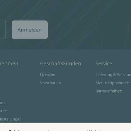
Anmelden
rnehmen
Geschäftskunden
Service
Lizenzen
Lieferung & Versan
Vorschauen
Manuskripteinreich
Barrierefreiheit
sum
hutz
instellungen
ine Shop