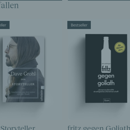
allen
ller
Bestseller
Storyteller
fritz gegen Goliat