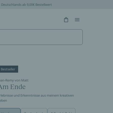
b Deutschlands ab 9,00€ Bestellwert
Hidden Text
Hidden Text
Bestseller
ean-Remy von Matt
Am Ende
rlebnisse und Erkenntnisse aus meinem kreativen
eben