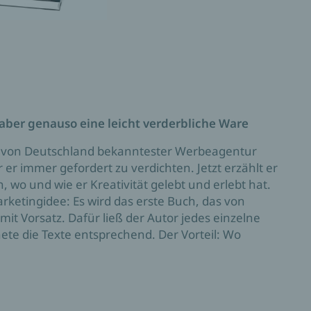
, aber genauso
eine leicht verderbliche Ware
pf von Deutschland bekanntester Werbeagentur
er immer gefordert zu verdichten. Jetzt erzählt er
 wo und wie er Kreativität gelebt und erlebt hat.
rketingidee: Es wird das erste Buch, das von
it Vorsatz. Dafür ließ der Autor jedes einzelne
ete die Texte entsprechend. Der Vorteil: Wo
 Beste auf keinen Fall verpasst. Aber vielleicht
enswert?
Kreativität: ein Rohstoff, so kostbar wie
ikationszeitalters, die Quelle aller Innovation,