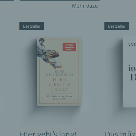
Mehr dazu
Bestseller
Bestseller
h
Hier geht’s lang!
Das infi