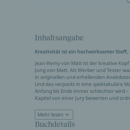
Inhaltsangabe
Kreativität ist ein hochwirksamer Stoff
Jean-Remy von Matt ist der kreative Ko
Jung von Matt. Als Werber und Texter war 
in originellen und erhellenden Anekdoten,
Und das verpackt in eine spektakuläre Ma
Anfang bis Ende immer schlechter wird – m
Kapitel von einer Jury bewerten und ordn
immer man mit Lesen aufhört, hat man das
ist ja selbst die letzte Anekdote noch les
Mehr lesen
Jean-Remy von Matt singt das Loblied der 
Buchdetails
verderblich. Das Schießpulver des Kommun