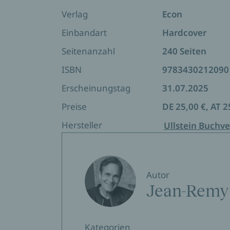
der Hebel allen Wachstums. Eine unsichtb
entscheidenden Unterschied bedeuten k
Verlag
Econ
ausbremst. Dieses Buch wird von Matts l
Einbandart
Hardcover
am Ende.
Seitenanzahl
240 Seiten
Was für ein genialer Wurf ! So klug, so unt
ISBN
9783430212090
Erscheinungstag
31.07.2025
Preise
DE 25,00 €, AT 2
Hersteller
Ullstein Buchve
Autor
Jean-Remy
Kategorien