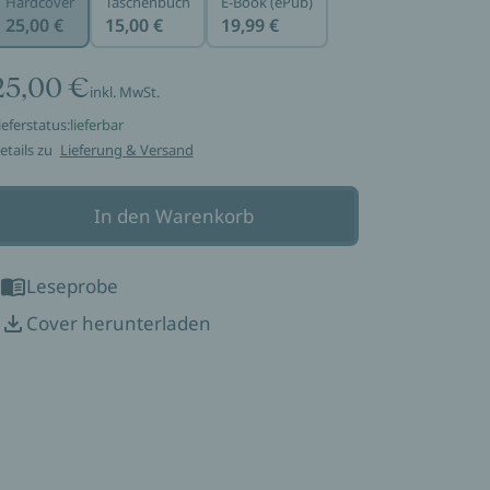
Hardcover
Taschenbuch
E-Book (ePub)
25,00 €
15,00 €
19,99 €
25,00 €
inkl. MwSt.
ieferstatus:
lieferbar
etails zu
Lieferung & Versand
In den Warenkorb
Leseprobe
Cover herunterladen