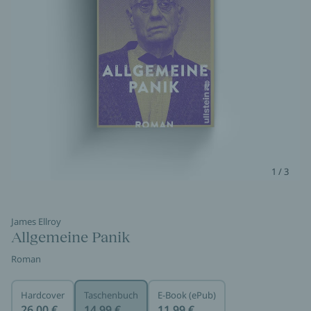
1 / 3
James Ellroy
Allgemeine Panik
Roman
Hardcover
Taschenbuch
E-Book (ePub)
26,00 €
14,99 €
11,99 €