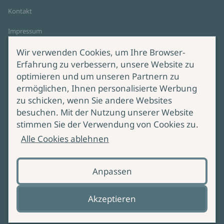
Kontakt
Impressum
Datenschutz
Wir verwenden Cookies, um Ihre Browser-
Cookie-Einstellungen
Erfahrung zu verbessern, unsere Website zu
AGB Online Shop
optimieren und um unseren Partnern zu
ermöglichen, Ihnen personalisierte Werbung
Service
Produktsicherheit
zu schicken, wenn Sie andere Websites
besuchen. Mit der Nutzung unserer Website
Lieferung & Versand
Bei Fragen zur Produktsicherheit
stimmen Sie der Verwendung von Cookies zu.
wenden Sie sich bitte an
Manuskripteinreichung
Alle Cookies ablehnen
produktsicherheit@ullstein.de
Barrierefreiheit
Anpassen
Zahlungsoptionen
Vertrag widerrufen
Akzeptieren