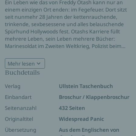
Ein Leben wie das von Freddy Otash kann nur an
einem einzigen Ort enden: im Fegefeuer. Dort sitzt
seit nunmehr 28 Jahren der kettenrauchende,
trinkende, sexbesessene und alles belauschende
Spürhund Hollywoods fest. Otashs Karriere füllt
mehrere Leben, sein Leben mehrere Bücher:
Marinesoldat im Zweiten Weltkrieg, Polizist beim
LAPD, Privatdetektiv, schließlich in den
Fünfzigerjahren wichtigster Redakteur des
Mehr lesen
Boulevardmagazins Confidential, das die kleineren
Buchdetails
und größeren Perversionen der amerikanischen
Prominenz an die Oberfläche zerrte und mit Lust
Verlag
Ullstein Taschenbuch
der Öffentlichkeit zum Fraß vorwarf. Aber jetzt will
Freddy endlich raus aus der Vorhölle, und dazu
Einbandart
Broschur / Klappenbroschur
muss er die Wahrheit sagen.
Seitenanzahl
432 Seiten
Originaltitel
Widespread Panic
Übersetzung
Aus dem Englischen von