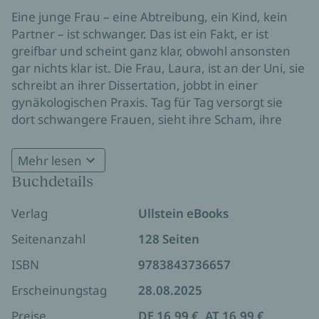
Eine junge Frau – eine Abtreibung, ein Kind, kein
Partner – ist schwanger. Das ist ein Fakt, er ist
greifbar und scheint ganz klar, obwohl ansonsten
gar nichts klar ist. Die Frau, Laura, ist an der Uni, sie
schreibt an ihrer Dissertation, jobbt in einer
gynäkologischen Praxis. Tag für Tag versorgt sie
dort schwangere Frauen, sieht ihre Scham, ihre
Geduld, ihre Freude, ihre Angst. Für manche ist es
das größte Glück, für andere eine Katastrophe. Für
Mehr lesen
Laura ist es beides. Sie liebt ihr Kind, doch sie hat
Buchdetails
Panik beim Gedanken an ein weiteres. Und wie
Der neue Roman von Antonia Baum ist in einer
könnte es anders sein? Ist nicht eigentlich jede Frau
Verlag
Ullstein eBooks
einzigen gedanklichen Bewegung erzählt, einem
darauf eingestellt, dass sie ihr Kind allein
langen Atemzug, bevor etwas beginnt oder endet.
großziehen wird?
Seitenanzahl
128 Seiten
ISBN
9783843736657
Erscheinungstag
28.08.2025
Preise
DE 16,99 €, AT 16,99 €