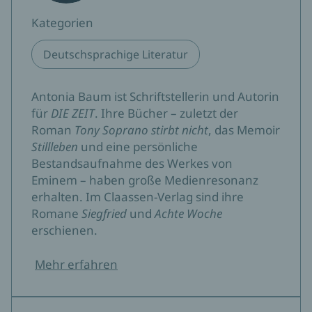
modernen Frauenlebens, in dem jede von uns, die
Mutter wird, auch darauf vorbereitet sein muss, die
Kategorien
Aufgabe notfalls allein zu stemmen.«
Deutschsprachige Literatur
emotion
Christine Ellinghaus, 04.09.2025
Antonia Baum ist Schriftstellerin und Autorin
»Dieser kleine, berührende Roman erzählt von den
für
DIE ZEIT
. Ihre Bücher – zuletzt der
Bedürfnissen, Ängsten, Unvereinbarkeiten eines
Roman
Tony Soprano stirbt nicht
, das Memoir
modernen Frauenlebens, in dem jede von uns, die
Stillleben
und eine persönliche
Mutter wird, auch darauf vorbereitet sein muss, die
Bestandsaufnahme des Werkes von
Aufgabe notfalls allein zu stemmen.«
Eminem – haben große Medienresonanz
emotion
erhalten. Im Claassen-Verlag sind ihre
Christine Ellinghaus, 01.09.2025
Romane
Siegfried
und
Achte Woche
erschienen.
»Von der Schwere, mit der das Thema
Schwangerschaftsabbruch gesellschaftlich aufgeladen
Mehr erfahren
ist, bleibt Antonia Baum angenehm unbeeindruckt, sie
idealisiert nicht, sie ideologisiert nicht […] Vielmehr malt
die Autorin sensibel das große Fragezeichen aus, das