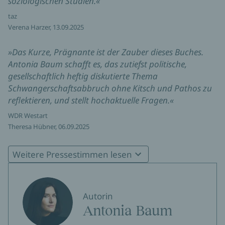
soziologischen Studien.«
taz
Verena Harzer, 13.09.2025
»Das Kurze, Prägnante ist der Zauber dieses Buches.
Antonia Baum schafft es, das zutiefst politische,
gesellschaftlich heftig diskutierte Thema
Schwangerschaftsabbruch ohne Kitsch und Pathos zu
reflektieren, und stellt hochaktuelle Fragen.«
WDR Westart
Theresa Hübner, 06.09.2025
»Ein Buch wie ein Dampfhammer - unbedingt lesen!«
Weitere Pressestimmen lesen
kulturexpresso.de
Ronny Putzke, 06.09.2025
Autorin
»Dieser berührende Roman erzählt von den
Antonia Baum
Bedürfnissen, Ängsten, Unvereinbarkeiten eines