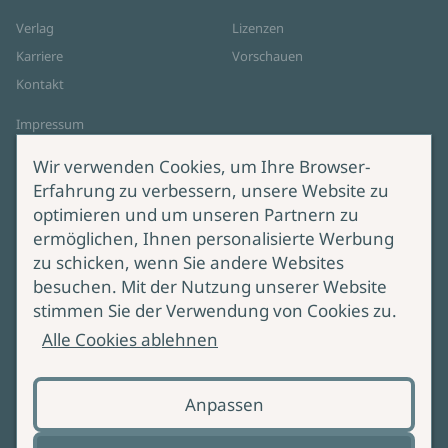
Verlag
Lizenzen
Karriere
Vorschauen
Kontakt
Impressum
Datenschutz
Wir verwenden Cookies, um Ihre Browser-
Cookie-Einstellungen
Erfahrung zu verbessern, unsere Website zu
AGB Online Shop
optimieren und um unseren Partnern zu
ermöglichen, Ihnen personalisierte Werbung
Service
Produktsicherheit
zu schicken, wenn Sie andere Websites
besuchen. Mit der Nutzung unserer Website
Lieferung & Versand
Bei Fragen zur Produktsicherheit
stimmen Sie der Verwendung von Cookies zu.
wenden Sie sich bitte an
Manuskripteinreichung
Alle Cookies ablehnen
produktsicherheit@ullstein.de
Barrierefreiheit
Anpassen
Zahlungsoptionen
Vertrag widerrufen