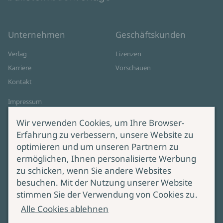
Unternehmen
Geschäftskunden
Verlag
Lizenzen
Karriere
Vorschauen
Kontakt
Impressum
Datenschutz
Wir verwenden Cookies, um Ihre Browser-
Cookie-Einstellungen
Erfahrung zu verbessern, unsere Website zu
AGB Online Shop
optimieren und um unseren Partnern zu
ermöglichen, Ihnen personalisierte Werbung
Service
Produktsicherheit
zu schicken, wenn Sie andere Websites
besuchen. Mit der Nutzung unserer Website
Lieferung & Versand
Bei Fragen zur Produktsicherheit
stimmen Sie der Verwendung von Cookies zu.
wenden Sie sich bitte an
Manuskripteinreichung
Alle Cookies ablehnen
produktsicherheit@ullstein.de
Barrierefreiheit