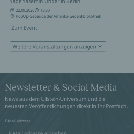
Yade Yasemin Önder in Berlin
22.09.2026
18:30
PopUp-Gebäude der Amerika-Gedenkbibliothek
Zum Event
Weitere Veranstaltungen anzeigen
Yade Yasemin Önder in Düsseldorf
30.09.2026
19:00
Foyer FFT
Zum Event
Newsletter & Social Media
Yade Yasemin Önder in Frankfurt
News aus dem Ullstein-Universum und die
10.11.2026
Literaturhaus Frankfurt
neuesten Veröffentlichungen direkt in Ihr Postfach.
Zum Event
E-Mail Adresse
Yade Yasemin Önder in Göttingen