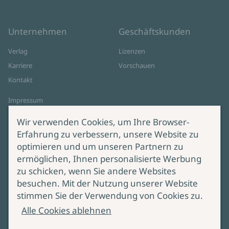
Unternehmen
Geschäftskunden
Verlag
Lizenzen
Karriere
Vorschauen
Kontakt
Impressum
Datenschutz
Wir verwenden Cookies, um Ihre Browser-
Cookie-Einstellungen
Erfahrung zu verbessern, unsere Website zu
AGB Online Shop
optimieren und um unseren Partnern zu
ermöglichen, Ihnen personalisierte Werbung
Service
Produktsicherheit
zu schicken, wenn Sie andere Websites
besuchen. Mit der Nutzung unserer Website
Lieferung & Versand
Bei Fragen zur Produktsicherheit
stimmen Sie der Verwendung von Cookies zu.
wenden Sie sich bitte an
Manuskripteinreichung
Alle Cookies ablehnen
produktsicherheit@ullstein.de
Barrierefreiheit