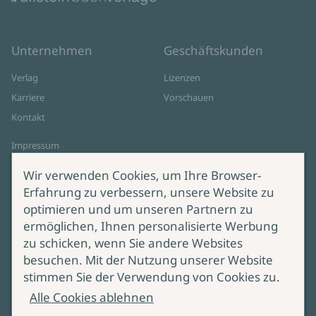
Unternehmen
Geschäftskunden
Verlag
Lizenzen
Karriere
Vorschauen
Kontakt
Impressum
Datenschutz
Wir verwenden Cookies, um Ihre Browser-
Cookie-Einstellungen
Erfahrung zu verbessern, unsere Website zu
AGB Online Shop
optimieren und um unseren Partnern zu
ermöglichen, Ihnen personalisierte Werbung
Service
Produktsicherheit
zu schicken, wenn Sie andere Websites
besuchen. Mit der Nutzung unserer Website
Lieferung & Versand
Bei Fragen zur Produktsicherheit
stimmen Sie der Verwendung von Cookies zu.
wenden Sie sich bitte an
Manuskripteinreichung
Alle Cookies ablehnen
produktsicherheit@ullstein.de
Barrierefreiheit