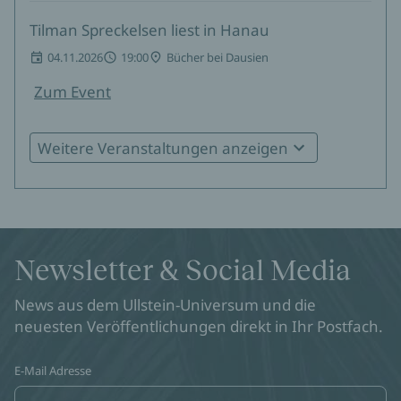
Tilman Spreckelsen liest in Hanau
04.11.2026
19:00
Bücher bei Dausien
Zum Event
Weitere Veranstaltungen anzeigen
Tilman Spreckelsen in Bischberg
08.11.2026
17:00
Öffentliche Bücherei Bischberg St. Markus
Zum Event
Newsletter & Social Media
Tilman Spreckelsen in Freiburg
News aus dem Ullstein-Universum und die
neuesten Veröffentlichungen direkt in Ihr Postfach.
23.11.2026
19:00
Buchhandlung zum Wetzstein
Zum Event
E-Mail Adresse