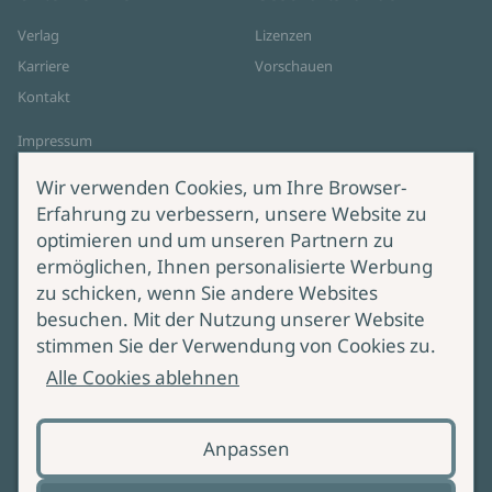
Verlag
Lizenzen
Karriere
Vorschauen
Kontakt
Impressum
Datenschutz
Wir verwenden Cookies, um Ihre Browser-
Cookie-Einstellungen
Erfahrung zu verbessern, unsere Website zu
AGB Online Shop
optimieren und um unseren Partnern zu
ermöglichen, Ihnen personalisierte Werbung
Service
Produktsicherheit
zu schicken, wenn Sie andere Websites
besuchen. Mit der Nutzung unserer Website
Lieferung & Versand
Bei Fragen zur Produktsicherheit
stimmen Sie der Verwendung von Cookies zu.
wenden Sie sich bitte an
Manuskripteinreichung
Alle Cookies ablehnen
produktsicherheit@ullstein.de
Barrierefreiheit
Anpassen
Zahlungsoptionen
Vertrag widerrufen