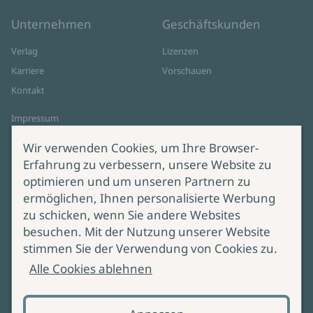
Unternehmen
Geschäftskunden
Verlag
Lizenzen
Karriere
Vorschauen
Kontakt
Impressum
Datenschutz
Wir verwenden Cookies, um Ihre Browser-
Cookie-Einstellungen
Erfahrung zu verbessern, unsere Website zu
AGB Online Shop
optimieren und um unseren Partnern zu
ermöglichen, Ihnen personalisierte Werbung
Service
Produktsicherheit
zu schicken, wenn Sie andere Websites
besuchen. Mit der Nutzung unserer Website
Lieferung & Versand
Bei Fragen zur Produktsicherheit
stimmen Sie der Verwendung von Cookies zu.
wenden Sie sich bitte an
Manuskripteinreichung
Alle Cookies ablehnen
produktsicherheit@ullstein.de
Barrierefreiheit