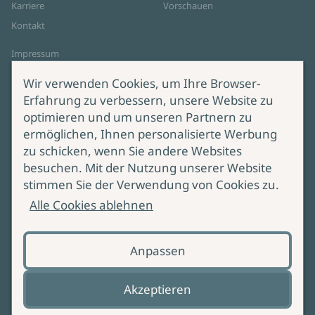
Karriere
Vorschauen
Kontakt
Impressum
Datenschutz
Wir verwenden Cookies, um Ihre Browser-
Cookie-Einstellungen
Erfahrung zu verbessern, unsere Website zu
AGB Online Shop
optimieren und um unseren Partnern zu
ermöglichen, Ihnen personalisierte Werbung
Service
Produktsicherheit
zu schicken, wenn Sie andere Websites
besuchen. Mit der Nutzung unserer Website
Lieferung & Versand
Bei Fragen zur Produktsicherheit
stimmen Sie der Verwendung von Cookies zu.
wenden Sie sich bitte an
Manuskripteinreichung
Alle Cookies ablehnen
produktsicherheit@ullstein.de
Barrierefreiheit
Anpassen
Zahlungsoptionen
Vertrag widerrufen
Akzeptieren