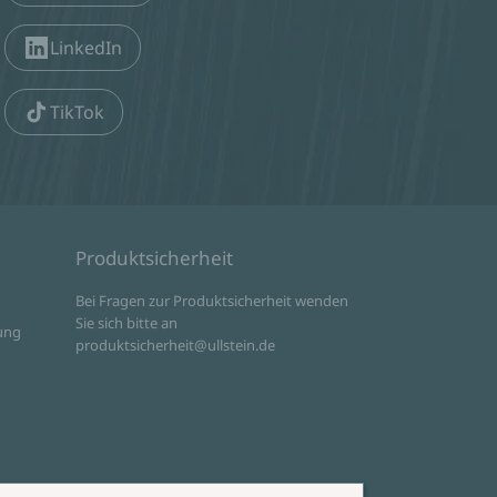
LinkedIn
TikTok
Produktsicherheit
d
Bei Fragen zur Produktsicherheit wenden
Sie sich bitte an
ung
produktsicherheit@ullstein.de