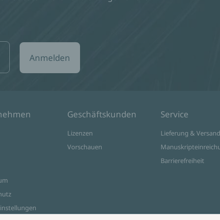
Anmelden
rnehmen
Geschäftskunden
Service
Lizenzen
Lieferung & Versan
Vorschauen
Manuskripteinreich
Barrierefreiheit
sum
hutz
instellungen