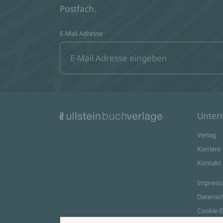
Postfach.
E-Mail Adresse
Unte
Verlag
Karriere
Kontakt
Impres
Datensc
Cookie-E