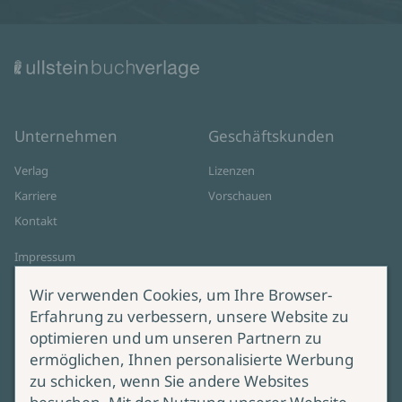
Unternehmen
Geschäftskunden
Verlag
Lizenzen
Karriere
Vorschauen
Kontakt
Impressum
Datenschutz
Wir verwenden Cookies, um Ihre Browser-
Cookie-Einstellungen
Erfahrung zu verbessern, unsere Website zu
AGB Online Shop
optimieren und um unseren Partnern zu
ermöglichen, Ihnen personalisierte Werbung
Service
Produktsicherheit
zu schicken, wenn Sie andere Websites