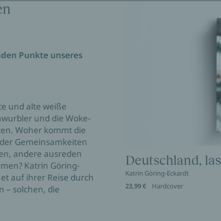
en
nden Punkte unseres
 und alte weiße
chwurbler und die Woke-
tten. Woher kommt die
e der Gemeinsamkeiten
ren, andere ausreden
Deutschland, la
mmen? Katrin Göring-
Katrin Göring-Eckardt
et auf ihrer Reise durch
23,99 €
Hardcover
 – solchen, die