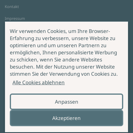
Kontakt
Impressum
Datenschutz
Wir verwenden Cookies, um Ihre Browser-
Cookie-Einstellungen
Erfahrung zu verbessern, unsere Website zu
AGB Online Shop
optimieren und um unseren Partnern zu
ermöglichen, Ihnen personalisierte Werbung
Service
Produktsicherheit
zu schicken, wenn Sie andere Websites
besuchen. Mit der Nutzung unserer Website
Lieferung & Versand
Bei Fragen zur Produktsicherheit
stimmen Sie der Verwendung von Cookies zu.
wenden Sie sich bitte an
Manuskripteinreichung
Alle Cookies ablehnen
produktsicherheit@ullstein.de
Barrierefreiheit
Anpassen
Zahlungsoptionen
Vertrag widerrufen
Akzeptieren