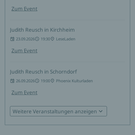
Zum Event
Judith Reusch in Kirchheim
23.09.2026
19:30
LeseLaden
Zum Event
Judith Reusch in Schorndorf
26.09.2026
19:00
Phoenix Kulturladen
Zum Event
Weitere Veranstaltungen anzeigen
Judith Reusch in Ostfildern
29.09.2026
19:30
Buchhandlung Straub
Zum Event