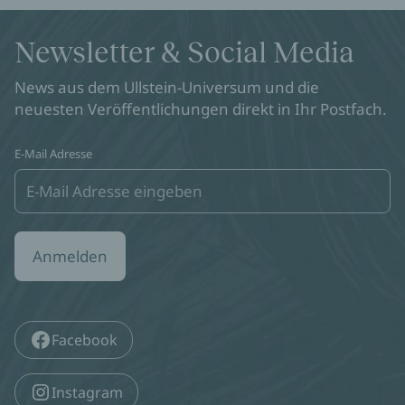
Newsletter & Social Media
Judith Reusch in Fellbach
News aus dem Ullstein-Universum und die
30.09.2026
19:00
Bücher Lack
neuesten Veröffentlichungen direkt in Ihr Postfach.
Zum Event
E-Mail Adresse
Judith Reusch in Welzheim
09.10.2026
19:30
Limes-Buchhandlung
Zum Event
Anmelden
Judith Reusch in Ettlingen
Facebook
13.10.2026
19:30
Thalia Buchhandlung
Zum Event
Instagram