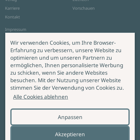
Karriere
Vorschauen
06.11.2026
18:00
Orangerie der Stadtbibliothek Füssen
Kontakt
Zum Event
Impressum
Datenschutz
Wir verwenden Cookies, um Ihre Browser-
Judith Reusch in Ludwigsburg
Cookie-Einstellungen
Erfahrung zu verbessern, unsere Website zu
10.11.2026
18:30
Kulturzentrum
AGB Online Shop
optimieren und um unseren Partnern zu
Zum Event
ermöglichen, Ihnen personalisierte Werbung
Service
Produktsicherheit
zu schicken, wenn Sie andere Websites
besuchen. Mit der Nutzung unserer Website
Lieferung & Versand
Bei Fragen zur Produktsicherheit
stimmen Sie der Verwendung von Cookies zu.
wenden Sie sich bitte an
Manuskripteinreichung
Alle Cookies ablehnen
produktsicherheit@ullstein.de
Barrierefreiheit
Anpassen
Zahlungsoptionen
Vertrag widerrufen
Akzeptieren