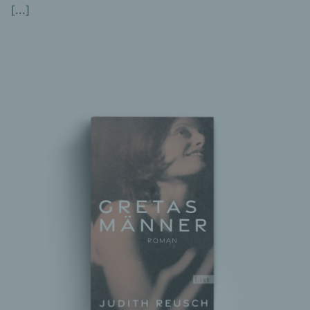
[...]