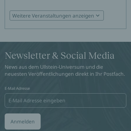
Weitere Veranstaltungen anzeigen
Judith Reusch in Ostfildern
29.09.2026
19:30
Buchhandlung Straub
Zum Event
Newsletter & Social Media
Judith Reusch in Fellbach
News aus dem Ullstein-Universum und die
30.09.2026
19:00
Bücher Lack
neuesten Veröffentlichungen direkt in Ihr Postfach.
Zum Event
E-Mail Adresse
Judith Reusch in Welzheim
09.10.2026
19:30
Limes-Buchhandlung
Zum Event
Anmelden