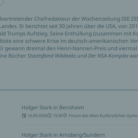
ellvertretender Chefredakteur der Wochenzeitung DIE ZE
ndes. Er berichtet seit 30 Jahren über die USA, von 2013
d Trumps Aufstieg. Seine Enthüllung (zusammen mit Ko
löste eine schwere Krise im deutsch-amerikanischen Ve
. Er gewann dreimal den Henri-Nannen-Preis und viermal
eine Bücher
Staatsfeind Wikileaks
und
Der NSA-Komplex w
a
Holger Stark in Bensheim
16.09.2026
19:30
Forum des Alten Kurfürstlichen Gym
Holger Stark in Arnsberg/Sundern