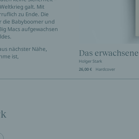
Weltkrieg galt. Mit
uflich zu Ende. Die
ür die Babyboomer und
d Big Macs aufgewachsen
ldes.
 aus nächster Nähe
,
Das erwachsene
me ist,
Holger Stark
26,00 €
Hardcover
rk