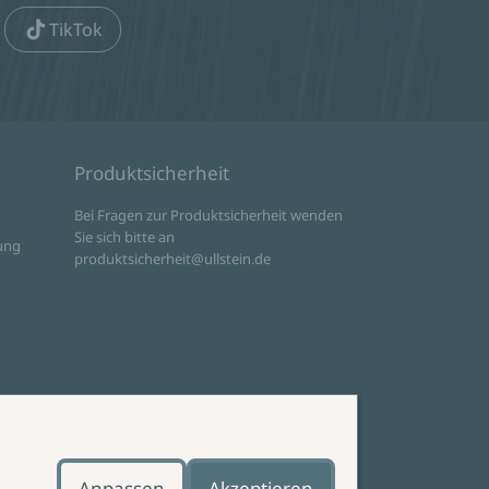
TikTok
Produktsicherheit
d
Bei Fragen zur Produktsicherheit wenden
Sie sich bitte an
ung
produktsicherheit@ullstein.de
Anpassen
Akzeptieren