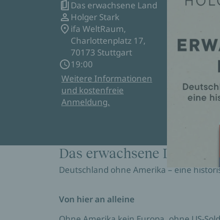
Das erwachsene Land
Holger Stark
ifa WeltRaum,
Charlottenplatz 17,
70173 Stuttgart
19:00
Weitere Informationen
und kostenfreie
Anmeldung.
Das erwachsene Land
Deutschland ohne Amerika – eine histor
Von hier an alleine
Ohne Amerika kein Europa, ohne US-Solda