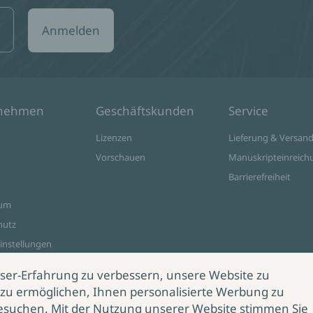
Anmelden
rnehmen
Geschäftskunden
Service
Lizenzen
Lieferung & Versan
Vorschauen
Manuskripteinreich
Barrierefreiheit
sum
hutz
instellungen
ine Shop
ser-Erfahrung zu verbessern, unsere Website zu
zu ermöglichen, Ihnen personalisierte Werbung zu
esuchen. Mit der Nutzung unserer Website stimmen Sie