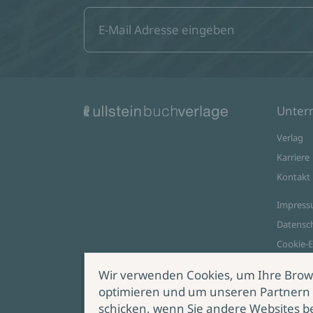
Unte
Verlag
Karriere
Kontakt
Impres
Datensc
Cookie-E
AGB Onl
Wir verwenden Cookies, um Ihre Brow
optimieren und um unseren Partnern 
Zahlungsoptionen
schicken, wenn Sie andere Websites b