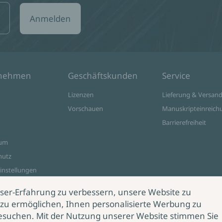
Anmelden
rnehmen
Geschäftskunden
Service
Lizenzen
Lieferung & Versan
Vorschauen
Manuskripteinreich
Barrierefreiheit
sum
hutz
instellungen
ine Shop
ser-Erfahrung zu verbessern, unsere Website zu
zu ermöglichen, Ihnen personalisierte Werbung zu
esuchen. Mit der Nutzung unserer Website stimmen Sie