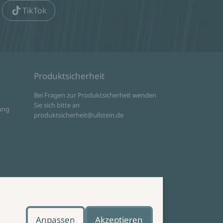
TikTok
Produktsicherheit
d
Bei Fragen zur Produktsicherheit wenden
Sie sich bitte an
ung
produktsicherheit@ullstein.de
Anpassen
Akzeptieren