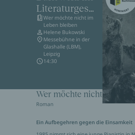
Literaturgespr
Wer möchte nicht im
äch (ARD ttt)
Leben bleiben
auf der
Helene Bukowski
Messebühne in der
Leipziger
Glashalle (LBM),
Buchmesse
Leipzig
14:30
Wer möchte nicht im Lebe
Roman
Ein Aufbegehren gegen die Einsamkeit
1985 nimmt sich eine junge Pianistin i