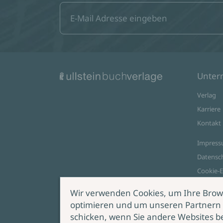
Unte
Verlag
Karriere
Kontakt
Impres
Datensc
Cookie-E
AGB Onl
Wir verwenden Cookies, um Ihre Brow
optimieren und um unseren Partnern 
Zahlungsoptionen
schicken, wenn Sie andere Websites b