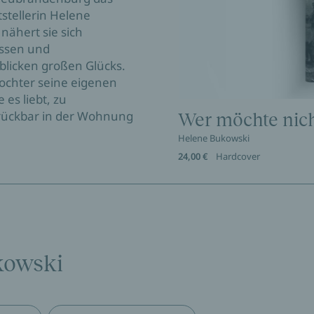
tstellerin Helene
nähert sie sich
Rissen und
licken großen Glücks.
Tochter seine eigenen
 es liebt, zu
errückbar in der Wohnung
Wer möchte nich
Helene Bukowski
24,00 €
Hardcover
kowski