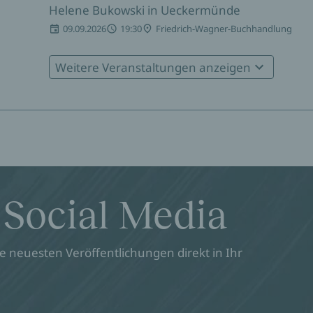
Helene Bukowski in Ueckermünde
09.09.2026
19:30
Friedrich-Wagner-Buchhandlung
Weitere Veranstaltungen anzeigen
Helene Bukowski in Schwerin
14.09.2026
17:00
BUCHHANDLUNG littera et cetera
Helene Bukowski in Freiburg
17.09.2026
19:00
Literaturhaus Freiburg
Helene Bukowski in Nürnberg
 Social Media
14.10.2026
19:30
Staatstheater Nürnberg, Schauspiel, 3
 neuesten Veröffentlichungen direkt in Ihr