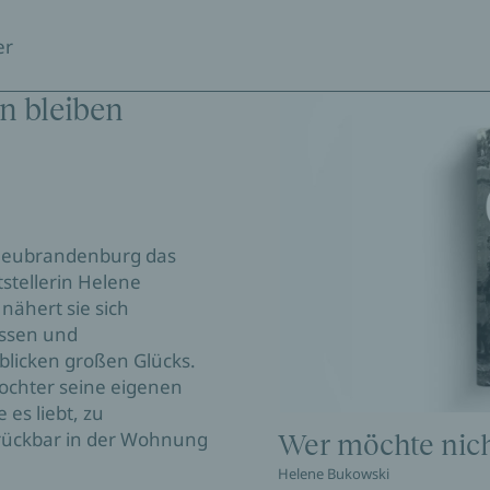
er
n bleiben
n Neubrandenburg das
tstellerin Helene
nähert sie sich
Rissen und
licken großen Glücks.
Tochter seine eigenen
 es liebt, zu
errückbar in der Wohnung
Wer möchte nich
Helene Bukowski