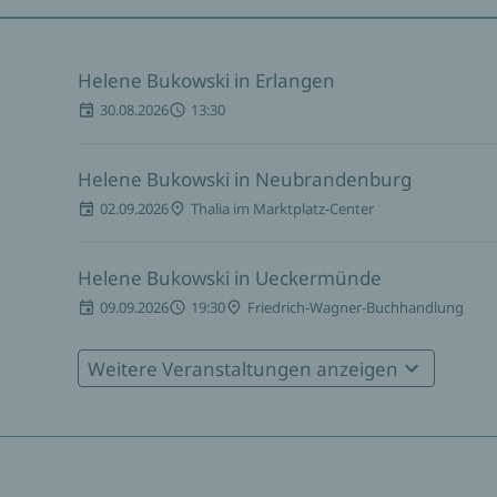
Helene Bukowski in Erlangen
30.08.2026
13:30
Helene Bukowski in Neubrandenburg
02.09.2026
Thalia im Marktplatz-Center
Helene Bukowski in Ueckermünde
09.09.2026
19:30
Friedrich-Wagner-Buchhandlung
Weitere Veranstaltungen anzeigen
Helene Bukowski in Schwerin
14.09.2026
17:00
BUCHHANDLUNG littera et cetera
Helene Bukowski in Freiburg