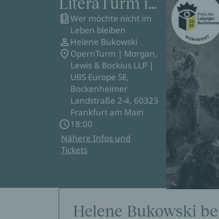
LiteraTurm in
Wer möchte nicht im
Frankfurt
Leben bleiben
a.M.
Helene Bukowski
OpernTurm | Morgan,
Lewis & Bockius LLP |
UBS Europe SE,
Bockenheimer
Landstraße 2-4, 60323
Frankfurt am Main
18:00
Nähere Infos und
Tickets
Helene Bukowski bei