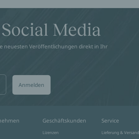
17.09.2026
19:00
Literaturhaus Freiburg
Helene Bukowski in Nürnberg
 Social Media
14.10.2026
19:30
Staatstheater Nürnberg, Schauspiel, 3
 neuesten Veröffentlichungen direkt in Ihr
Anmelden
rnehmen
Geschäftskunden
Service
Lizenzen
Lieferung & Versan