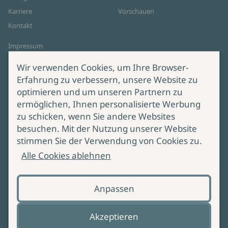
Karriere
Vorschauen
Kontakt
Impressum
Datenschutz
Wir verwenden Cookies, um Ihre Browser-
Cookie-Einstellungen
Erfahrung zu verbessern, unsere Website zu
AGB Online Shop
optimieren und um unseren Partnern zu
ermöglichen, Ihnen personalisierte Werbung
Service
Produktsicherheit
zu schicken, wenn Sie andere Websites
besuchen. Mit der Nutzung unserer Website
Lieferung & Versand
Bei Fragen zur Produktsicherheit
stimmen Sie der Verwendung von Cookies zu.
wenden Sie sich bitte an
Manuskripteinreichung
Alle Cookies ablehnen
produktsicherheit@ullstein.de
Barrierefreiheit
Anpassen
Zahlungsoptionen
Vertrag widerrufen
Akzeptieren