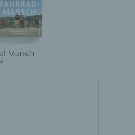
ad-Marsch
dt