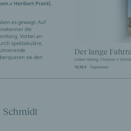
ben.« Heribert Prantl,
haben es gewagt: Auf
inakenner die
ntlang. Vorbei an
urch spektakuläre,
aszinierende
Der lange Fahrr
überqueren sie den
Volker Häring, Christian Y. Schmi
19,99 €
Paperback
. Schmidt