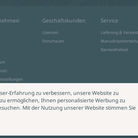
rnehmen
Geschäftskunden
Service
Lizenzen
Lieferung & Versan
Vorschauen
Manuskripteinreich
Barrierefreiheit
sum
hutz
instellungen
ine Shop
ser-Erfahrung zu verbessern, unsere Website zu
zu ermöglichen, Ihnen personalisierte Werbung zu
esuchen. Mit der Nutzung unserer Website stimmen Sie
rag
rrufen