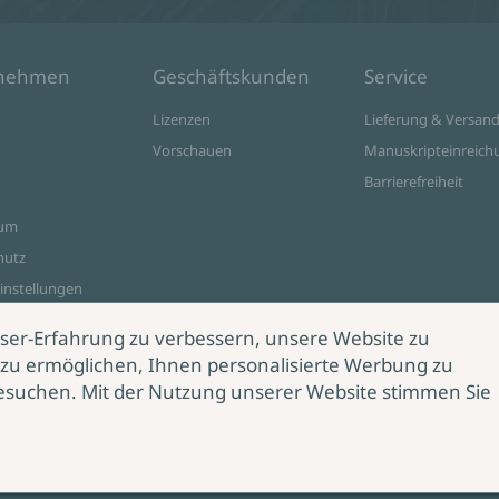
rnehmen
Geschäftskunden
Service
Lizenzen
Lieferung & Versan
Vorschauen
Manuskripteinreich
Barrierefreiheit
sum
hutz
instellungen
ine Shop
ser-Erfahrung zu verbessern, unsere Website zu
zu ermöglichen, Ihnen personalisierte Werbung zu
esuchen. Mit der Nutzung unserer Website stimmen Sie
rag
rrufen