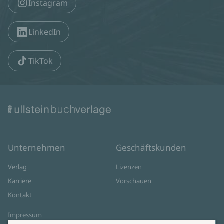
Instagram
LinkedIn
TikTok
Unternehmen
Geschäftskunden
Verlag
Lizenzen
Karriere
Vorschauen
Kontakt
Impressum