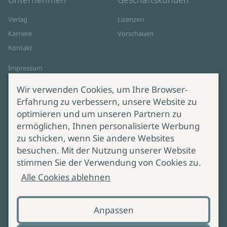
Verlag
Lizenzen
Karriere
Vorschauen
Kontakt
Impressum
Datenschutz
Wir verwenden Cookies, um Ihre Browser-
Cookie-Einstellungen
Erfahrung zu verbessern, unsere Website zu
AGB Online Shop
optimieren und um unseren Partnern zu
ermöglichen, Ihnen personalisierte Werbung
Service
Produktsicherheit
zu schicken, wenn Sie andere Websites
besuchen. Mit der Nutzung unserer Website
Lieferung & Versand
Bei Fragen zur Produktsicherheit
stimmen Sie der Verwendung von Cookies zu.
wenden Sie sich bitte an
Manuskripteinreichung
Alle Cookies ablehnen
produktsicherheit@ullstein.de
Barrierefreiheit
Anpassen
Zahlungsoptionen