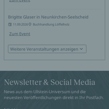
Brigitte Glaser in Neunkirchen-Seelscheid
11.09.2026
Buchhandlung Löffelholz
Zum Event
Weitere Veranstaltungen anzeigen
Brigitte Glaser in Gaggenau
23.09.2026
19:30
Bücherwurm Gaggenau
Zum Event
Newsletter & Social Media
Brigitte Glaser in Freiburg
News aus dem Ullstein-Universum und die
24.09.2026
19:30
Buchhandlung Rombach
neuesten Veröffentlichungen direkt in Ihr Postfach.
Zum Event