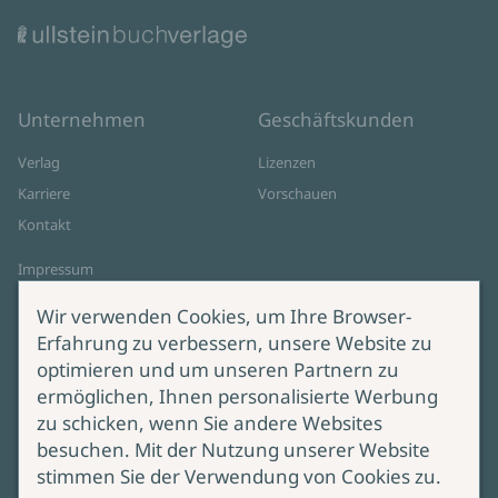
Brigitte Glaser in Schriesheim
14.10.2026
19:00
Stadtbibliothek Schriesheim
Zum Event
Unternehmen
Geschäftskunden
Brigitte Glaser in Oberkirch
Verlag
Lizenzen
Karriere
Vorschauen
05.11.2026
20:00
Buchhandlung Bücherinsel
Kontakt
Zum Event
Impressum
Datenschutz
Wir verwenden Cookies, um Ihre Browser-
Cookie-Einstellungen
Erfahrung zu verbessern, unsere Website zu
AGB Online Shop
optimieren und um unseren Partnern zu
ermöglichen, Ihnen personalisierte Werbung
Service
Produktsicherheit
zu schicken, wenn Sie andere Websites
besuchen. Mit der Nutzung unserer Website
Lieferung & Versand
Bei Fragen zur Produktsicherheit
stimmen Sie der Verwendung von Cookies zu.
wenden Sie sich bitte an
Manuskripteinreichung