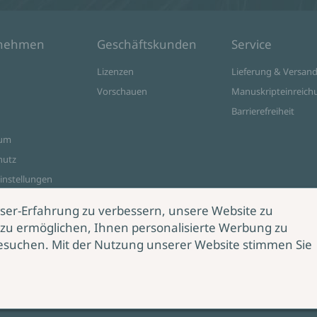
rnehmen
Geschäftskunden
Service
Lizenzen
Lieferung & Versan
Vorschauen
Manuskripteinreich
Barrierefreiheit
sum
hutz
instellungen
ine Shop
ser-Erfahrung zu verbessern, unsere Website zu
zu ermöglichen, Ihnen personalisierte Werbung zu
esuchen. Mit der Nutzung unserer Website stimmen Sie
rag
rrufen