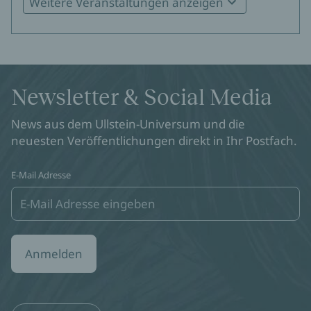
Weitere Veranstaltungen anzeigen
Alice Hasters in Osnabrück
13.09.2026
16:00
Museumsquartier Osnabrück
Zum Event
Newsletter & Social Media
Alice Hasters in Göttingen
News aus dem Ullstein-Universum und die
05.11.2026
20:00
Literaturhaus Göttingen
neuesten Veröffentlichungen direkt in Ihr Postfach.
Zum Event
E-Mail Adresse
Alice Hasters in Nürnberg
07.11.2026
18:00
Bildungszentrum Nürnberg
Zum Event
Anmelden
Alice Hasters in Darmstadt