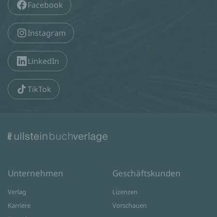
Facebook
11.11.2026
20:00
Centralstation, Saal 3.OG
Zum Event
Instagram
LinkedIn
TikTok
Unternehmen
Geschäftskunden
Verlag
Lizenzen
Karriere
Vorschauen