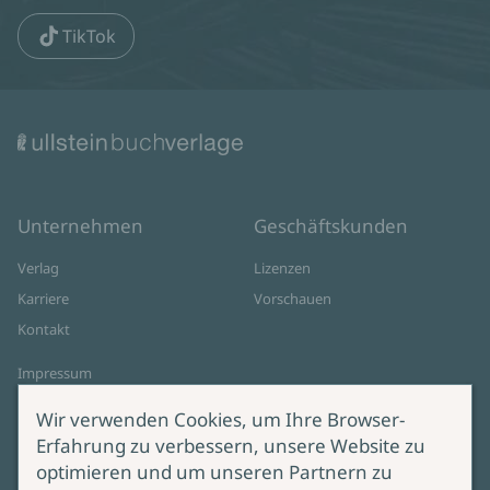
TikTok
Unternehmen
Geschäftskunden
Verlag
Lizenzen
Karriere
Vorschauen
Kontakt
Impressum
Datenschutz
Wir verwenden Cookies, um Ihre Browser-
Cookie-Einstellungen
Erfahrung zu verbessern, unsere Website zu
AGB Online Shop
optimieren und um unseren Partnern zu