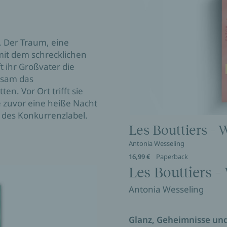
s. Der Traum, eine
it dem schrecklichen
t ihr Großvater die
insam das
en. Vor Ort trifft sie
 zuvor eine heiße Nacht
 des Konkurrenzlabel.
Les Bouttiers – W
Antonia Wesseling
16,99 €
Paperback
Les Bouttiers – 
Antonia Wesseling
Glanz, Geheimnisse und