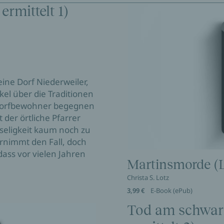
rmittelt 1)
eine Dorf Niederweiler,
el über die Traditionen
 Dorfbewohner begegnen
 der örtliche Pfarrer
dseligkeit kaum noch zu
rnimmt den Fall, doch
 dass vor vielen Jahren
Martinsmorde (Li
Christa S. Lotz
3,99 €
E-Book (ePub)
Tod am schwarz