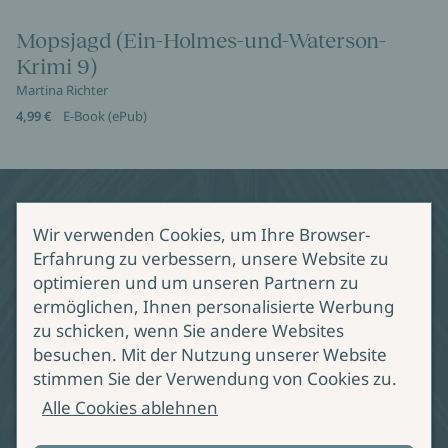
Es ist ein heißer Sommer in Süddeutschland.
Während es daheim auf der schwäbischen Alb noch
auszuhalten ist, steht die Hitze über dem Bodensee,
wo Holmes‘ Herrchen eine kleine Mopshündin im
letzten Moment aus der brütenden Sonne rettet.
Schnell wird klar: Es ist Holmes‘ Tochter Boomer, die
hier fast verendet wäre. Aber wieso haben ihre
Menschen Boomer einfach zurückgelassen?
Holmes und sein Freund Polizist Waterson nehmen
die Ermittlungen auf. Sie
Wir verwenden Cookies, um Ihre Browser-
[...]
Erfahrung zu verbessern, unsere Website zu
optimieren und um unseren Partnern zu
ermöglichen, Ihnen personalisierte Werbung
Mopsjagd (Ein-Holmes-und-
zu schicken, wenn Sie andere Websites
Waterson-Krimi 9)
besuchen. Mit der Nutzung unserer Website
stimmen Sie der Verwendung von Cookies zu.
Martina Richter
Alle Cookies ablehnen
Die tierische Spürnase ermittelt in seinem letzten