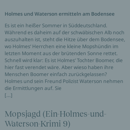
Mopsball (Ein-Holmes-und-Waterson-
Krimi 7)
Martina Richter
3,99 €
E-Book (ePub)