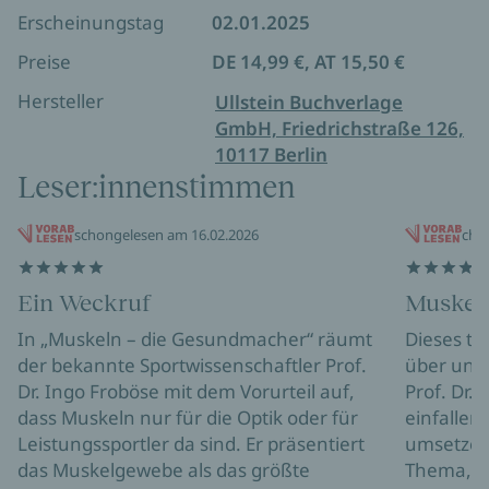
Erscheinungstag
02.01.2025
dass und auf welche Weise unsere Muskeln
Preise
Einfluss auf das Immunsystem, den Zucker-
DE 14,99 €, AT 15,50 €
und Fett-Stoffwechsel, auf Herz und Kreislauf
Hersteller
Ullstein Buchverlage
und die restlichen Organe haben.
GmbH, Friedrichstraße 126,
dass unsere Muskeln ebenso in großem
10117 Berlin
Umfang Einfluss auf unsere Psyche nehmen.
Leser:innenstimmen
dass der Verlust an Muskelmasse,
insbesondere in der zweiten Lebenshälfte,
schongelesen am 16.02.2026
chri
verantwortlich für viele unterschiedliche
Erkrankungen wie Herzinfarkt, Diabetes oder
Übergewicht ist.
Ein Weckruf
Muskeln
Anhand aktueller wissenschaftlicher
dass zu wenig Muskeln bei Männern und
In „Muskeln – die Gesundmacher“ räumt
Dieses to
Erkenntnisse!
Frauen über 60 die Hauptursache für viele
der bekannte Sportwissenschaftler Prof.
über unse
Krankheitsprozesse sind.
*** Ein unverzichtbares Buch, das wichtige
Dr. Ingo Froböse mit dem Vorurteil auf,
Prof. Dr. 
Wissenslücken schließt und erklärt, warum der
dass Muskeln nur für die Optik oder für
einfallen
richtige Umgang mit unseren Muskeln für uns
Leistungssportler da sind. Er präsentiert
umsetzen 
lebensnotwendig ist! ***
das Muskelgewebe als das größte
Thema, de