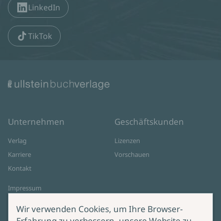
LinkedIn
TikTok
Unternehmen
Geschäftskunden
Verlag
Lizenzen
Karriere
Vorschauen
Kontakt
Impressum
Datenschutz
Wir verwenden Cookies, um Ihre Browser-
Cookie-Einstellungen
Erfahrung zu verbessern, unsere Website zu