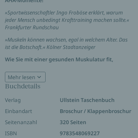
AHA-Momente!
»Sportwissenschaftler Ingo Froböse erklärt, warum
jeder Mensch unbedingt Krafttraining machen sollte.«
Frankfurter Rundschau
»Muskeln können wachsen, egal in welchem Alter. Das
ist die Botschaft.« Kölner Stadtanzeiger
Wie Sie mit einer gesunden Muskulatur fit,
schlank und mental in Balance bleiben!
Mehr lesen
Bestsellerautor Ingo Froböse widmet sich in seinem
Buchdetails
neuen Buch einem bisher kaum bekannten
Phänomen: der Heilkraft unserer Muskeln. Nur
Verlag
Ullstein Taschenbuch
wenn wir die Arbeitsweise und den Einfluss unserer
Muskeln auf den restlichen Körper kennen, können
Einbandart
Broschur / Klappenbroschur
wir aktiv dazu beitragen, gesund zu bleiben oder es
Seitenanzahl
320 Seiten
zu werden.
ISBN
9783548069227
In diesem Buch erfahren Sie: