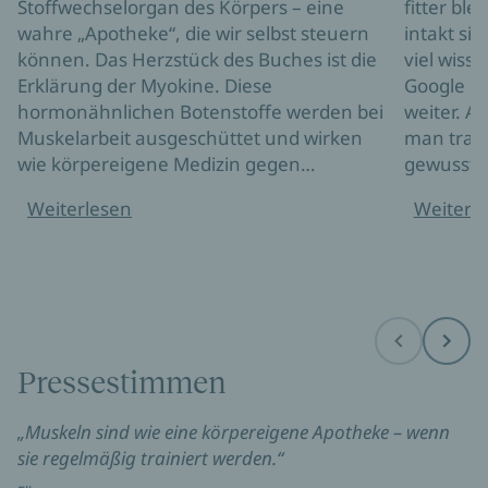
Stoffwechselorgan des Körpers – eine
fitter bl
wahre „Apotheke“, die wir selbst steuern
intakt si
können. Das Herzstück des Buches ist die
viel wisse
Erklärung der Myokine. Diese
Google hi
hormonähnlichen Botenstoffe werden bei
weiter. 
Muskelarbeit ausgeschüttet und wirken
man train
wie körpereigene Medizin gegen…
gewusst. 
Weiterlesen
Weiterl
Before
Next
Pressestimmen
„Muskeln sind wie eine körpereigene Apotheke – wenn
sie regelmäßig trainiert werden.“