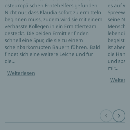
osteuropäischen Erntehelfers gefunden.
es auf wu
Nicht nur, dass Klaudia sofort zu ermitteln
Spreewal
beginnen muss, zudem wird sie mit einem
seine Nat
verhasste Kollegen in ein Ermittlerteam
Menschen
gesteckt. Die beiden Ermittler finden
lebendig 
schnell eine Spur, die sie zu einem
begeister
scheinbarkorrupten Bauern führen. Bald
ist aber n
findet sich eine weitere Leiche und für
die Hand
die…
und span
mir…
Weiterlesen
Weiterl
Before
Next