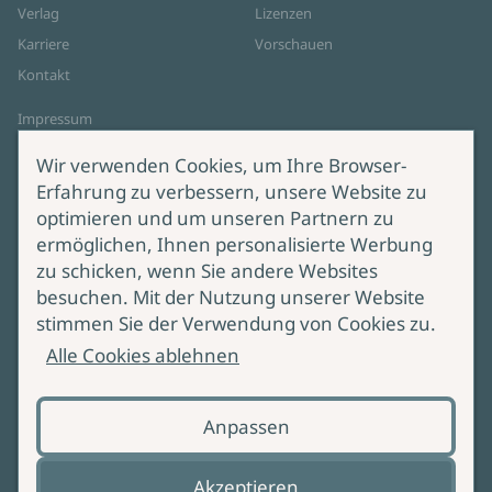
Verlag
Lizenzen
Karriere
Vorschauen
Kontakt
Impressum
Datenschutz
Wir verwenden Cookies, um Ihre Browser-
Cookie-Einstellungen
Erfahrung zu verbessern, unsere Website zu
AGB Online Shop
optimieren und um unseren Partnern zu
ermöglichen, Ihnen personalisierte Werbung
Service
Produktsicherheit
zu schicken, wenn Sie andere Websites
besuchen. Mit der Nutzung unserer Website
Lieferung & Versand
Bei Fragen zur Produktsicherheit
stimmen Sie der Verwendung von Cookies zu.
wenden Sie sich bitte an
Manuskripteinreichung
Alle Cookies ablehnen
produktsicherheit@ullstein.de
Barrierefreiheit
Anpassen
Zahlungsoptionen
Vertrag widerrufen
Akzeptieren