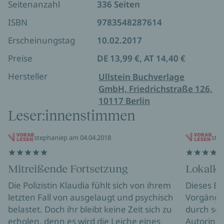
Seitenanzahl
336 Seiten
ISBN
9783548287614
Erscheinungstag
10.02.2017
Preise
DE 13,99 €, AT 14,40 €
Hersteller
Ullstein Buchverlage
GmbH, Friedrichstraße 126,
10117 Berlin
Leser:innenstimmen
stephaniep am 04.04.2018
stre
Mitreißende Fortsetzung
Lokalko
Die Polizistin Klaudia fühlt sich von ihrem
Dieses Bu
letzten Fall von ausgelaugt und psychisch
Vorgänge
belastet. Doch ihr bleibt keine Zeit sich zu
durch sein
erholen, denn es wird die Leiche eines
Autorin C