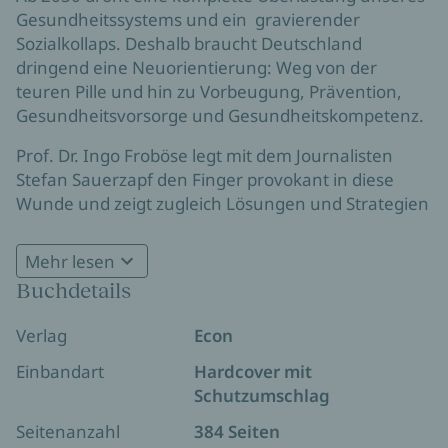
Gesundheitssystems und ein gravierender
Sozialkollaps. Deshalb braucht Deutschland
dringend eine Neuorientierung: Weg von der
teuren Pille und hin zu Vorbeugung, Prävention,
Gesundheitsvorsorge und Gesundheitskompetenz.
Prof. Dr. Ingo Froböse legt mit dem Journalisten
Stefan Sauerzapf den Finger provokant in diese
Wunde und zeigt zugleich Lösungen und Strategien
auf der gesellschaftspolitischen, aber auch auf der
individuellen Ebene, die allesamt aus der Misere
Mehr lesen
führen könnten.
Buchdetails
»Unsere Krankenkassenbeiträge müssen endlich unsere
Verlag
Econ
Gesundheit fördern, anstatt immer mehr Geld in die
Rettung einer todkranken und ineffizienten
Einbandart
Hardcover mit
Gesundheitsindustrie zu pumpen.«
Prof. Dr. Ingo
Schutzumschlag
Froböse
Seitenanzahl
384 Seiten