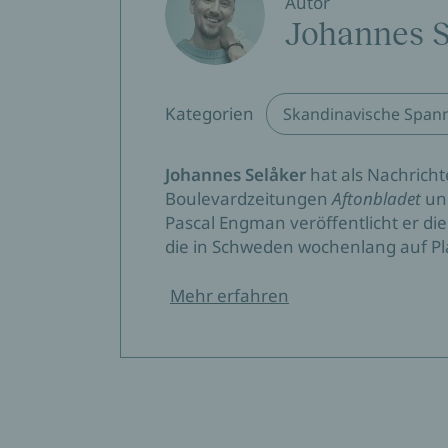
Autor
Johannes S
Swedish Crime Academy
»Einer der stärksten Kriminalromane seit Ja
Västerbottens-Kuriren
Kategorien
Skandinavische Span
»Ein wahrer Pageturner!«
Johannes Selåker
hat als Nachricht
Femina
Boulevardzeitungen
Aftonbladet
un
Pascal Engman veröffentlicht er di
»Eine Geschichte – über eine gar nicht so fe
die in Schweden wochenlang auf Plat
Noir von höchster Qualität!«
BTJ
Mehr erfahren
»Düsterer und zugleich sehr menschlicher K
Stavanger Aftenblad
»Starke existenzielle Spannung«