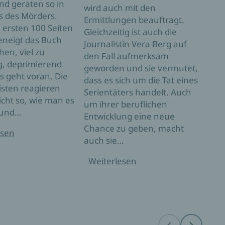
und geraten so in
gewä
wird auch mit den
s des Mörders.
catc
Ermittlungen beauftragt.
 ersten 100 Seiten
alles
Gleichzeitig ist auch die
eneigt das Buch
sehr
Journalistin Vera Berg auf
en, viel zu
hat 
den Fall aufmerksam
g, deprimierend
auch
geworden und sie vermutet,
s geht voran. Die
einer
dass es sich um die Tat eines
isten reagieren
eige
Serientäters handelt. Auch
icht so, wie man es
zum 
um ihrer beruflichen
 und…
spri
Entwicklung eine neue
Chance zu geben, macht
esen
Wei
auch sie…
Weiterlesen