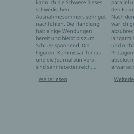
kann ich die Schwere dieses
parallel 
schwedischen
den Foku
Ausnahmesommers sehr gut
Nach den
nachfühlen. Die Handlung
war ich g
hält einige Wendungen
abzubrech
bereit und bleibt bis zum
langatmi
Schluss spannend. Die
und nicht
Figuren, Kommissar Tomas
Protagon
und die Journalistin Vera,
absolut n
sind sehr facettenreich,…
erwartet
Weiterlesen
Weiterl