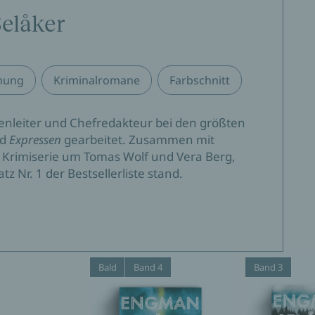
elåker
hren.«
nung
Kriminalromane
Farbschnitt
enleiter und Chefredakteur bei den größten
d
Expressen
gearbeitet. Zusammen mit
e Krimiserie um Tomas Wolf und Vera Berg,
rne Vergangenheit – die den Leser packt. Nordischer
z Nr. 1 der Bestsellerliste stand.
rimi«
Bald
Band 4
Band 3