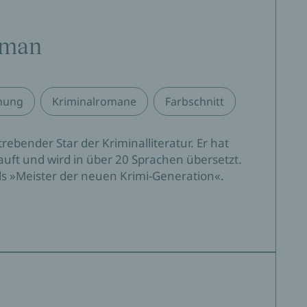
eite.«
gman
ageturner mit Tiefe von den aufregendsten neuen
nung
Kriminalromane
Farbschnitt
Autoren auf der schwedischen Krimi-Landkarte.«
rebender Star der Kriminalliteratur. Er hat
auft und wird in über 20 Sprachen übersetzt.
er Relevanz. Ein Spiegelbild unserer Zeit.«
ls »Meister der neuen Krimi-Generation«.
chaftliche Probleme wie der wachsende
werden hier gekonnt zu einem Krimi verwebt. Lesen
unterhaltsamen und lohnenden Lesegenuss.«