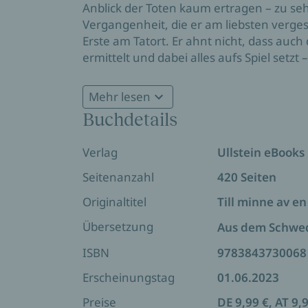
Anblick der Toten kaum ertragen – zu sehr
Vergangenheit, die er am liebsten verge
Erste am Tatort. Er ahnt nicht, dass auch 
ermittelt und dabei alles aufs Spiel setzt 
Kleinstadt eine Katastrophe passiert und
Tomas und Vera: Die gemeinsame Jagd n
Mehr lesen
Der Auftakt einer neuen schwedischen 
wird in alle Ecken der Gesellschaft reich
Buchdetails
tiefste Hass zu Hause sind.
Verlag
Ullstein eBooks
Seitenanzahl
420 Seiten
Originaltitel
Till minne av e
Übersetzung
Aus dem Schwe
ISBN
9783843730068
Erscheinungstag
01.06.2023
Preise
DE 9,99 €, AT 9,