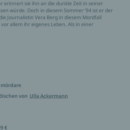
 erinnert sie ihn an die dunkle Zeit in seiner
ssen würde. Doch in diesem Sommer ’94 ist er der
die Journalistin Vera Berg in diesem Mordfall
– vor allem ihr eigenes Leben. Als in einer
 es weitere Tote gibt, kreuzen sich die Wege von
ach einem brutalen Frauenmörder beginnt. Sie
Krimireihe vom Bestseller-Duo Engman & Selåker
en, dorthin, wo die dunkelsten Ängste und der
n mördare
dischen von
Ulla Ackermann
99 €