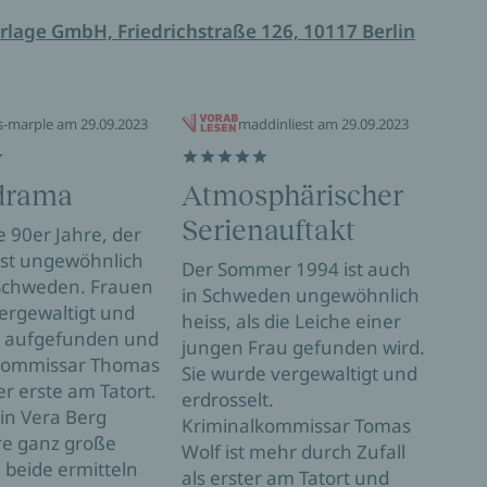
rlage GmbH, Friedrichstraße 126, 10117 Berlin
s-marple am 29.09.2023
maddinliest am 29.09.2023
drama
Atmosphärischer
Su
Serienauftakt
e 90er Jahre, der
Vora
st ungewöhnlich
das l
Der Sommer 1994 ist auch
 Schweden. Frauen
und 
in Schweden ungewöhnlich
ergewaltigt und
nich
heiss, als die Leiche einer
 aufgefunden und
diese
jungen Frau gefunden wird.
kommissar Thomas
kein
Sie wurde vergewaltigt und
er erste am Tatort.
Das 
erdrosselt.
tin Vera Berg
Farb
Kriminalkommissar Tomas
hre ganz große
Auge
Wolf ist mehr durch Zufall
 beide ermitteln
find
als erster am Tatort und