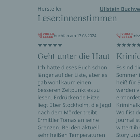
Hersteller
Ullstein Buchve
Leser:innenstimmen
buchfan am 13.08.2024
mis
Geht unter die Haut
Krimi
Ich hatte dieses Buch schon
Es sind di
länger auf der Liste, aber es
Sommer i
gab wohl kaum einen
heiß für
besseren Zeitpunkt es zu
werden v
lesen. Erdrückende Hitze
ermordet
liegt über Stockholm, die Jagd
Kriminal
nach dem Mörder treibt
Wolf ist d
Ermittler Tomas an seine
Journalis
Grenzen. Bei den aktuell
wittert i
sehr heißen Temperaturen
Story und