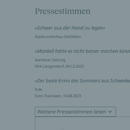
Pressestimmen
»Schwer aus der Hand zu legen«
Stadtrundschau Ostfildern
»Mankell hätte es nicht besser machen könn
Aachener Zeitung
Dirk Lengersdorf, 04.12.2023
»Der beste Krimi des Sommers aus Schwede
fr.de
Sven Trautwein, 16.08.2023
»Bestechend ausgefeilte Charaktere, jenseit
Weitere Pressestimmen lesen
Funke Mediengruppe
Andreas Thiemann, 15.08.2023