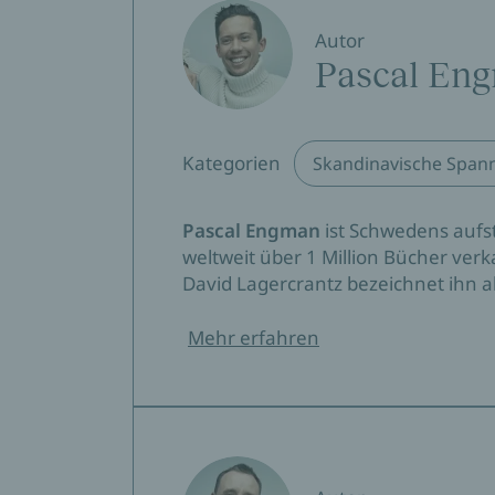
»Hochaktuell und spannend bis zur letzten S
Autor
Pascal En
»Alles, was ein Thriller können muss: ein P
schwedischen Krimiautoren.«
Kategorien
Skandinavische Span
»Engman & Selåker sind die aufregendsten 
Pascal Engman
ist Schwedens aufst
weltweit über 1 Million Bücher verk
»Ein großartiger Kriminalroman mit politisch
David Lagercrantz bezeichnet ihn a
Sydsvenskan
Mehr erfahren
»Raffiniert konstruiert.«
Dagens Nyheter
»Das Milieu! Der Zeitgeist! Aktuelle gesells
Rechtsextremismus und Frauenfeindlichkeit 
Sie! Wir garantieren Ihnen einen wirklich 