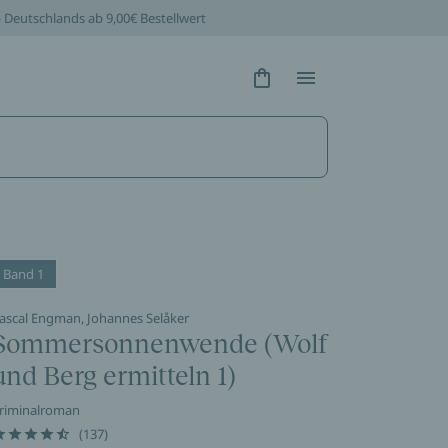
b Deutschlands ab 9,00€ Bestellwert
Hidden Text
Hidden Text
Band 1
ascal Engman, Johannes Selåker
Sommersonnenwende (Wolf
und Berg ermitteln 1)
riminalroman
(137)