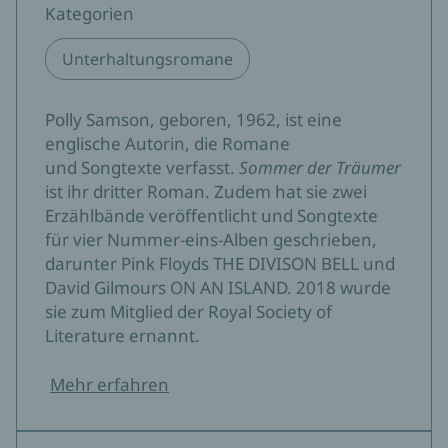
Peter Pollak, 10.03.2021
Kategorien
»Lesen weil (...) Polly Somson schon mit früheren
Unterhaltungsromane
Büchern bewiesen hat, wie gut sie mit ihrem Schreibstil
ein Lebensgefühl trifft.«
Polly Samson, geboren, 1962, ist eine
Myself
englische Autorin, die Romane
und Songtexte verfasst.
Sommer der Träumer
»Dieser Roman kommt sommerlich leicht daher, er zieht
ist ihr dritter Roman. Zudem hat sie zwei
den Leser aber ab der ersten Seite mitten ins
Erzählbände veröffentlicht und Songtexte
Geschehen. Mir gefällt, dass Polly Samson trotz der
für vier Nummer-eins-Alben geschrieben,
Leichtigkeit nicht darauf verzichtet, ernste Themen
darunter Pink Floyds THE DIVISON BELL und
anzusprechen, zum Beispiel die Rolle der Frauen in der
David Gilmours ON AN ISLAND. 2018 wurde
Künstlergemeinschaft, die meistens eher die
sie zum Mitglied der Royal Society of
Versorgerinnen oder Musen der Künstler sind und sich
Literature ernannt.
nicht genug ihrer eigenen Kreativität widmen können.
Für mich ist 'Sommer der Träume' ein wunderbarer
Mehr erfahren
Roman über unterschiedliche Lebensentwürfe, Kunst,
Kreativität und den eigenen Platz in der Welt.«