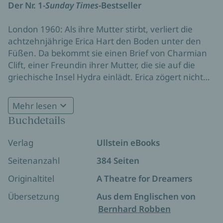
Der Nr. 1-
Sunday Times
-Bestseller
London 1960: Als ihre Mutter stirbt, verliert die
achtzehnjährige Erica Hart den Boden unter den
Füßen. Da bekommt sie einen Brief von Charmian
Clift, einer Freundin ihrer Mutter, die sie auf die
griechische Insel Hydra einlädt. Erica zögert nicht
lange und reist mit ihrer großen Liebe Jimmy in den
Süden. Auf Hydra werden sie Teil einer
Mehr lesen
Künstlergemeinschaft – darunter der norwegische
Buchdetails
Schriftsteller Axel Jensen, seine Frau Marianne
Ihlen und der kanadische Musiker Leonard Cohen.
Verlag
Ullstein eBooks
Sie genießen die lauten Abendessen, die
nächtlichen Spaziergänge und das Baden bei
Seitenanzahl
384 Seiten
Mondlicht. Erica lernt das Gefühl der Freiheit lieben
Originaltitel
A Theatre for Dreamers
und bewundert die eingeschworene Gemeinschaft
für ihre mutige Suche nach einem anderen Leben.
Übersetzung
Aus dem Englischen von
Vor allem Charmian, die mit den Launen ihres
Bernhard Robben
schreibenden Mannes fertig wird, ihr Kind mitten in