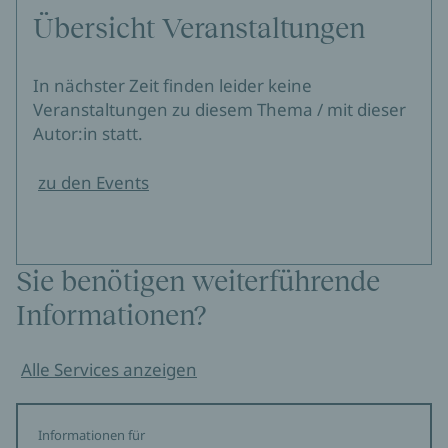
BR Wir in Bayern
Übersicht Veranstaltungen
Sabine Abel, 05.03.2021
»Danke für einen neuen Sehnsuchtsort, Polly Samson!«
In nächster Zeit finden leider keine
Veranstaltungen zu diesem Thema / mit dieser
Barbara
Jana Felgenhauer, 04.03.2021
Autor:in statt.
»...ein betörender Roman über Betrug,
zu den Events
Selbstzerstörung und Schönheit (...).«
Rolling Stone
Philipp Haibach, 03.03.2021
Sie benötigen weiterführende
Informationen?
Alle Services anzeigen
Informationen für