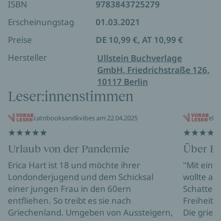
ISBN
9783843725279
diesem Durcheinander großzieht und die auch
selbst schreibt. Bis es zu einem großen Streit
Erscheinungstag
01.03.2021
kommt, und Erica hautnah miterlebt, wie hoch der
Preise
DE 10,99 €, AT 10,99 €
Preis ist, den Charmian zahlt. Als sich dann auch
noch Jimmy von Erica abwendet, scheint sich der
Hersteller
Ullstein Buchverlage
Sommer dem Ende zuzuneigen.
GmbH, Friedrichstraße 126,
10117 Berlin
Die Atmosphäre auf der Insel, die
Leser:innenstimmen
Aufbruchstimmung, den Freiheitsdrang, die
Musik - all das fängt Polly Samson mit großer
catnbooksandkvibes am 22.04.2025
ekn
Leichtigkeit ein!
Urlaub von der Pandemie
Über Es
Erica Hart ist 18 und möchte ihrer
"Mit eine
Londonderjugend und dem Schicksal
wollte al
einer jungen Frau in den 60ern
Schatten 
entfliehen. So treibt es sie nach
Freiheit a
Griechenland. Umgeben von Aussteigern,
Die griec