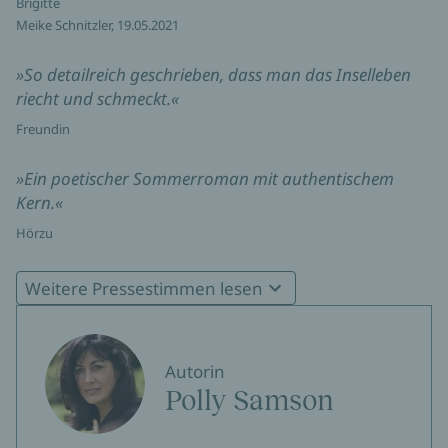
Brigitte
Meike Schnitzler, 19.05.2021
»So detailreich geschrieben, dass man das Inselleben
riecht und schmeckt.«
Freundin
»Ein poetischer Sommerroman mit authentischem
Kern.«
Hörzu
»Sommer der Träumer zieht Sie sofort in den Bann!
Weitere Pressestimmen lesen
Sommer, Sonne, Sex und Freiheit - tauchen Sie ein in die
Sechzigerjahren auf der Insel Hydra. Die Atmosphäre
auf der Insel, die Aufbruchstimmung, den
Autorin
Freiheitsdrang, die Musik - all das fängt Polly Samson
Polly Samson
mit großer Leichtigkeit ein!«
kultbote.de