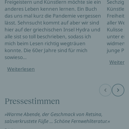
Freigeistern und Künstlern möchte sie ein
Sechzigern
anderes Leben kennen lernen. Ein Buch
Künstler, 
das uns mal kurz die Pandemie vergessen
Freiheit 
lässt. Sehnsucht kommt auf aber wir sind
aller Wel
hier auf der griechischen Insel Hydra und
Kulisse 
alle sist so toll beschrieben, sodass ich
unter ei
mich beim Lesen richtig wegträuen
widmen. H
konnte. Die 60er Jahre sind für mich
junge Pro
sowieso…
Weiterl
Weiterlesen
Before
Next
Pressestimmen
»Warme Abende, der Geschmack von Retsina,
salzverkrustete Füße ... Schöne Fernwehliteratur.«