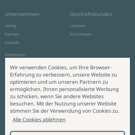
Unternehmen
Geschäftskunden
Verlag
Lizenzen
Karriere
Vorschauen
Kontakt
Impressum
Datenschutz
Wir verwenden Cookies, um Ihre Browser-
Cookie-Einstellungen
Erfahrung zu verbessern, unsere Website zu
AGB Online Shop
optimieren und um unseren Partnern zu
ermöglichen, Ihnen personalisierte Werbung
Service
Produktsicherheit
zu schicken, wenn Sie andere Websites
besuchen. Mit der Nutzung unserer Website
Lieferung & Versand
Bei Fragen zur Produktsicherheit
stimmen Sie der Verwendung von Cookies zu.
wenden Sie sich bitte an
Manuskripteinreichung
Alle Cookies ablehnen
produktsicherheit@ullstein.de
Barrierefreiheit