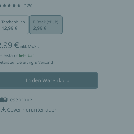
(129)
Taschenbuch
E-Book (ePub)
12,99 €
2,99 €
2,99 €
inkl. MwSt.
ieferstatus:
lieferbar
etails zu
Lieferung & Versand
In den Warenkorb
Leseprobe
Cover herunterladen