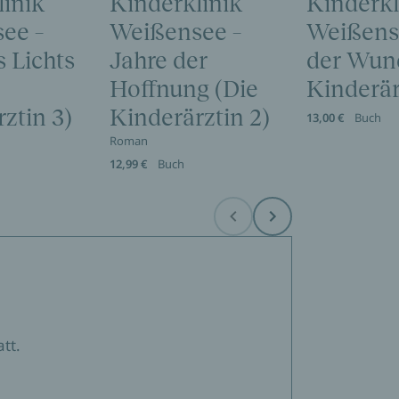
linik
Kinderklinik
Kinderkl
ee –
Weißensee –
Weißense
 Lichts
Jahre der
der Wund
Hoffnung (Die
Kinderär
ztin 3)
Kinderärztin 2)
13,00 €
Buch
Roman
12,99 €
Buch
Before
Next
tt.