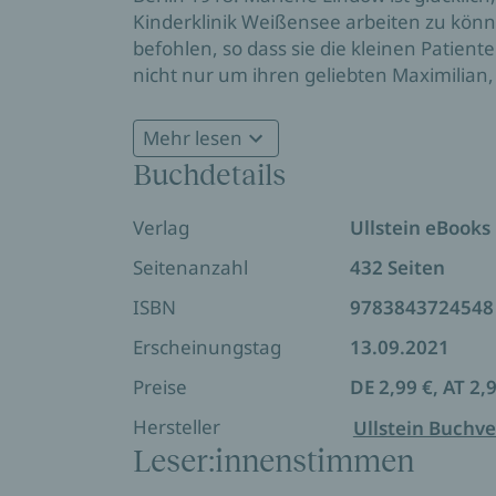
Kinderklinik Weißensee arbeiten zu könn
befohlen, so dass sie die kleinen Patient
nicht nur um ihren geliebten Maximilian,
sondern auch gegen die Spanische Grippe, 
ihrer Schwester Emma ebenfalls erkrankt,
Mehr lesen
Emma eine neue Heimat fern des seuche
Buchdetails
aufwachsen kann. Marlene kann sich alle
Und auch die kranken Kinder in der Klini
Verlag
Ullstein eBooks
Kinderkrankenschwester. Wie wird sie si
Seitenanzahl
432 Seiten
ISBN
9783843724548
Erscheinungstag
13.09.2021
Preise
DE 2,99 €, AT 2,
Hersteller
Ullstein Buchve
Leser:innenstimmen