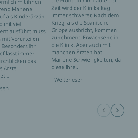
die Front und im Laufe der
rmlich mit ihnen
Zusä
Zeit wird der Klinikalltag
rend Marlene
die 
immer schwerer. Nach dem
uf als Kinderärztin
Ausb
Krieg, als die Spanische
 mit viel
Grip
Grippe ausbricht, kommen
nt ausführt muss
Sohn
zunehmend Erwachsene in
h mit Vorurteilen
Emma
die Klinik. Aber auch mit
 Besonders ihr
bang
manchen Ärzten hat
ef lässt immer
sein
Marlene Schwierigkeiten, da
rchblicken das
diese ihre…
s Ärzte
Wei
net…
Weiterlesen
esen
Before
Next