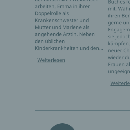
Buches fö
arbeiten, Emma in ihrer
mit. Wäh
Doppelrolle als
ihren Ber
Krankenschwester und
gerne und
Mutter und Marlene als
Engageme
angehende Ärztin. Neben
sie jedoc
den üblichen
kämpfen.
Kinderkrankheiten und den…
neuer Ch
wieder du
Weiterlesen
Frauen al
ungeeig
Weiterl