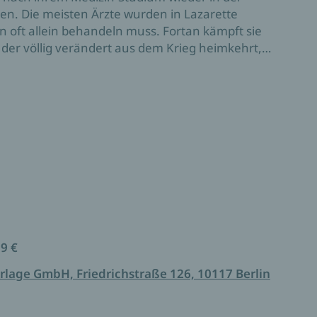
en. Die meisten Ärzte wurden in Lazarette
en oft allein behandeln muss. Fortan kämpft sie
 der völlig verändert aus dem Krieg heimkehrt,
die sich rasant in Berlin ausbreitet. Als der Sohn
 taucht der verschollene Kindsvater auf. Er bietet
ngeplagten Berlins, wo ihr Sohn unbeschwert
rdings ein Leben ohne Emma nicht vorstellen.
k brauchen die engagierte
ch entscheiden?
99 €
rlage GmbH, Friedrichstraße 126, 10117 Berlin