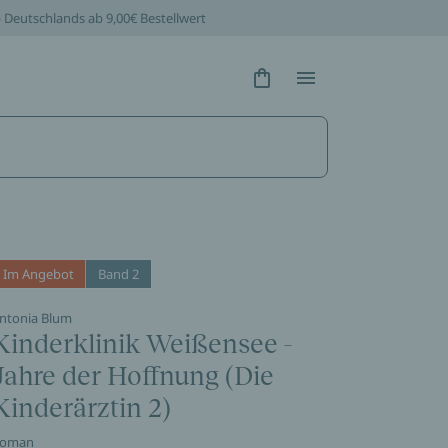
b Deutschlands ab 9,00€ Bestellwert
Hidden Text
Hidden Text
Im Angebot
Band 2
ntonia Blum
Kinderklinik Weißensee -
Jahre der Hoffnung (Die
Kinderärztin 2)
oman