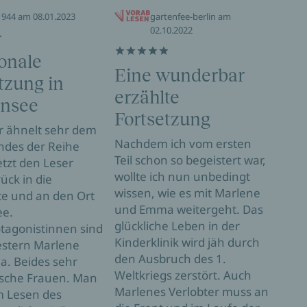
1944 am 08.01.2023
gartenfee-berlin am
02.10.2022
onale
Rü
Eine wunderbar
tzung in
We
erzählte
nsee
Inha
Fortsetzung
Marl
r ähnelt sehr dem
der 
Nachdem ich vom ersten
ndes der Reihe
Dies
Teil schon so begeistert war,
tzt den Leser
ange
wollte ich nun unbedingt
ück in die
nich
wissen, wie es mit Marlene
te und an den Ort
empf
und Emma weitergeht. Das
e.
Arme
glückliche Leben in der
tagonistinnen sind
Maxi
Kinderklinik wird jäh durch
estern Marlene
aus 
den Ausbruch des 1.
. Beides sehr
zurü
Weltkriegs zerstört. Auch
sche Frauen. Man
Lene
Marlenes Verlobter muss an
m Lesen des
noch