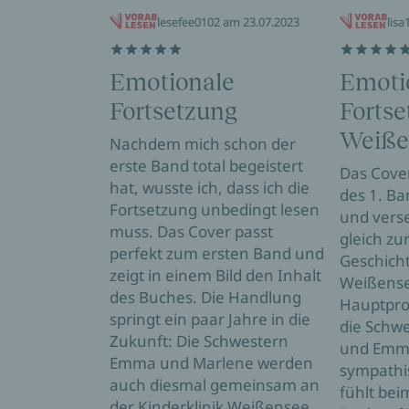
lesefee0102 am 23.07.2023
lisa
Emotionale
Emoti
Fortsetzung
Fortse
Weiße
Nachdem mich schon der
erste Band total begeistert
Das Cove
hat, wusste ich, dass ich die
des 1. Ba
Fortsetzung unbedingt lesen
und verse
muss. Das Cover passt
gleich zur
perfekt zum ersten Band und
Geschich
zeigt in einem Bild den Inhalt
Weißense
des Buches. Die Handlung
Hauptpro
springt ein paar Jahre in die
die Schw
Zukunft: Die Schwestern
und Emma
Emma und Marlene werden
sympathi
auch diesmal gemeinsam an
fühlt bei
der Kinderklinik Weißensee